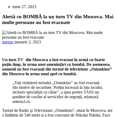
iunie 27, 2023
Alertă cu BOMBĂ la un turn TV din Moscova. Mai
multe persoane au fost evacuate
interne
ianuarie 2, 2023
Un turn TV din Moscova a fost evacuat în urmă cu foarte
puțin timp, în urma unei amenințări cu bombă. De asemenea,
oamenii au fost evacuați din turnul de televiziune „Ostankino”
din Moscova în urma unui apel cu bombă.
„Toți vizitatorii turnului „Ostankino” au fost evacuați
din motive de securitate. Poliția lucrează la fața locului,
inclusiv specialiști cu câine”, a spus pentru TASS un
purtător de cuvânt al serviciilor de urgență, relatează
antena3.ro.
Turnul de Radio şi Televiziune „Ostankino”, situat în Moscova, are
o înălțime de 540 metri și a fost conceput de Nikolai Nikitin. Face