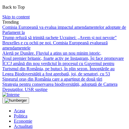
Back to Top
Skip to content
Trending
Comisia Europeană va evalua impactul amendamentelor adoptate de
Parlament la
Trump refuză să trimită rachete Ucrainei: „Avem și noi nevoie”
Bruxelles e cu ochii pe noi. Comisia Europeană evaluează
amendamentele
Alertă pe Dunăre. Fluviul a atins un nou minim istoric,
Noul premier britanic, foarte activ pe Instagram, își face promovare
ÎCCJ amână din nou verdictul în procesul cu Guvernul pentru
Turismul din România, pe butuci, în plin sezon. Înnoptările au
Legea Biodoversităţii a fost aprobată, joi, de senatori, cu 53
Singurul oraș din România care a aparținut de două țări
Strategia pentru conservarea biodiversităţii, adoptată de Camera
Deputaţilor. USR susține
Acasa
Politica
Economie
Actualitati