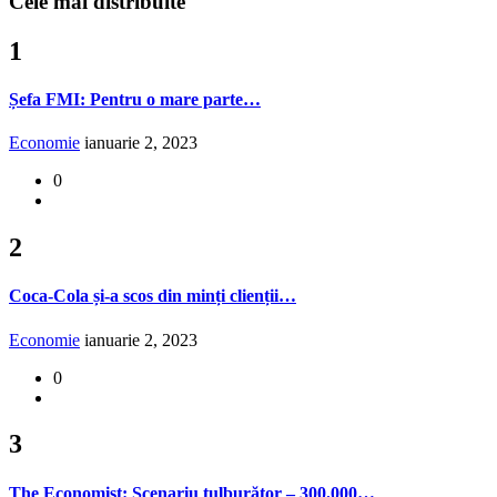
Cele mai distribuite
1
Șefa FMI: Pentru o mare parte…
Economie
ianuarie 2, 2023
0
2
Coca-Cola și-a scos din minți clienții…
Economie
ianuarie 2, 2023
0
3
The Economist: Scenariu tulburător – 300.000…