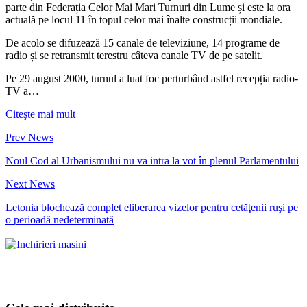
parte din Federația Celor Mai Mari Turnuri din Lume și este la ora
actuală pe locul 11 în topul celor mai înalte construcții mondiale.
De acolo se difuzează 15 canale de televiziune, 14 programe de
radio și se retransmit terestru câteva canale TV de pe satelit.
Pe 29 august 2000, turnul a luat foc perturbând astfel recepția radio-
TV a…
Citeşte mai mult
Prev News
Noul Cod al Urbanismului nu va intra la vot în plenul Parlamentului
Next News
Letonia blochează complet eliberarea vizelor pentru cetăţenii ruşi pe
o perioadă nedeterminată