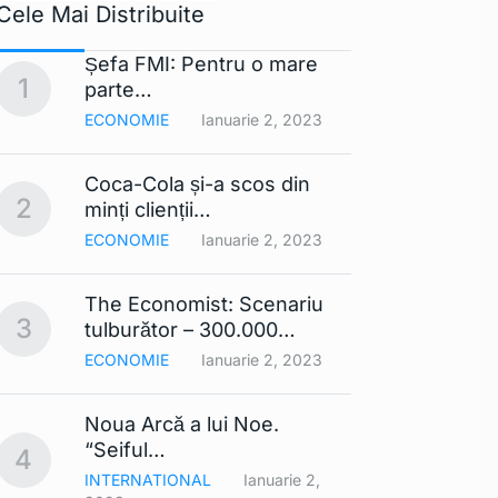
Cele Mai Distribuite
Șefa FMI: Pentru o mare
Apple 
1
6
parte…
extra
ECONOMIE
Ianuarie 2, 2023
TEHNO
Coca-Cola și-a scos din
Lista
2
7
minți clienții…
mobil
ECONOMIE
Ianuarie 2, 2023
TEHNO
The Economist: Scenariu
Cerul 
3
8
tulburător – 300.000…
Din…
ECONOMIE
Ianuarie 2, 2023
TEHNO
Noua Arcă a lui Noe.
Contra
9
“Seiful…
compa
4
INTERNATIONAL
Ianuarie 2,
TEHNO