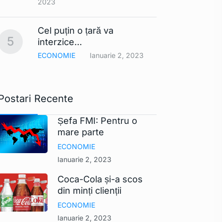
2023
Smart
Cel puțin o țară va
comerc
10
5
interzice…
UE ar
ECONOMIE
Ianuarie 2, 2023
TEHNO
Postari Recente
Șefa FMI: Pentru o
mare parte
ECONOMIE
Ianuarie 2, 2023
Coca-Cola și-a scos
din minți clienții
ECONOMIE
Ianuarie 2, 2023