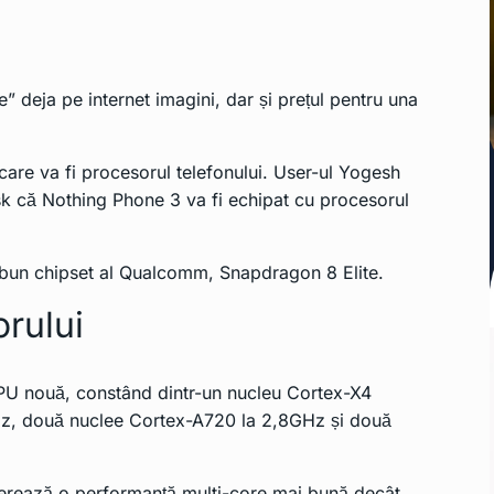
e” deja pe internet imagini, dar și prețul pentru una
care va fi procesorul telefonului. User-ul Yogesh
usk că Nothing Phone 3 va fi echipat cu procesorul
i bun chipset al Qualcomm, Snapdragon 8 Elite.
orului
PU nouă, constând dintr-un nucleu Cortex-X4
Hz, două nuclee Cortex-A720 la 2,8GHz și două
gerează o performanță multi-core mai bună decât