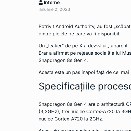
Interne
ianuarie 2, 2023
Potrivit
Android Authority
, au fost „scăpat
dintre piețele pe care va fi disponibil.
Un „leaker” de pe X a dezvăluit, aparent, 
Brar a afirmat pe rețeaua socială a lui M
Snapdragon 8s Gen 4.
Acesta este un pas înapoi față de cel ma
Specificațiile proces
Snapdragon 8s Gen 4 are o arhitectură C
(3,2GHz), trei nuclee Cortex-A720 la 3G
nuclee Cortex-A720 la 2GHz.
Acest cip nu are nuclee mici, ceea ce su