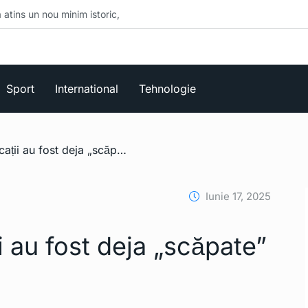
 minim istoric,
Sport
International
Tehnologie
/ primele specificații au fost deja „scăpate” pe internet
Iunie 17, 2025
i au fost deja „scăpate”