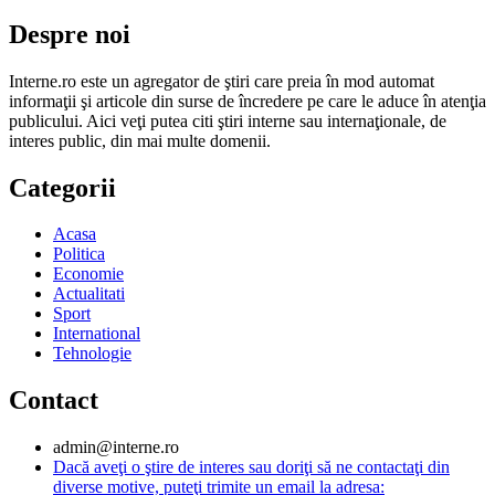
Despre noi
Interne.ro este un agregator de ştiri care preia în mod automat
informaţii şi articole din surse de încredere pe care le aduce în atenţia
publicului. Aici veţi putea citi ştiri interne sau internaţionale, de
interes public, din mai multe domenii.
Categorii
Acasa
Politica
Economie
Actualitati
Sport
International
Tehnologie
Contact
admin@interne.ro
Dacă aveţi o ştire de interes sau doriţi să ne contactaţi din
diverse motive, puteţi trimite un email la adresa: