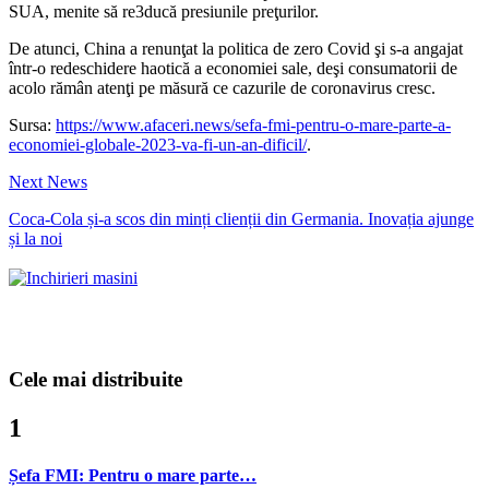
SUA, menite să re3ducă presiunile preţurilor.
De atunci, China a renunţat la politica de zero Covid şi s-a angajat
într-o redeschidere haotică a economiei sale, deşi consumatorii de
acolo rămân atenţi pe măsură ce cazurile de coronavirus cresc.
Sursa:
https://www.afaceri.news/sefa-fmi-pentru-o-mare-parte-a-
economiei-globale-2023-va-fi-un-an-dificil/
.
Next News
Coca-Cola și-a scos din minți clienții din Germania. Inovația ajunge
și la noi
Cele mai distribuite
1
Șefa FMI: Pentru o mare parte…