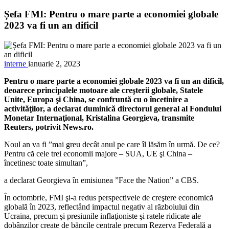
Șefa FMI: Pentru o mare parte a economiei globale
2023 va fi un an dificil
interne
ianuarie 2, 2023
Pentru o mare parte a economiei globale 2023 va fi un an dificil,
deoarece principalele motoare ale creşterii globale, Statele
Unite, Europa şi China, se confruntă cu o încetinire a
activităţilor, a declarat duminică directorul general al Fondului
Monetar Internaţional, Kristalina Georgieva, transmite
Reuters, potrivit News.ro.
Noul an va fi ”mai greu decât anul pe care îl lăsăm în urmă. De ce?
Pentru că cele trei economii majore – SUA, UE şi China –
încetinesc toate simultan”,
a declarat Georgieva în emisiunea ”Face the Nation” a CBS.
În octombrie, FMI şi-a redus perspectivele de creştere economică
globală în 2023, reflectând impactul negativ al războiului din
Ucraina, precum şi presiunile inflaţioniste şi ratele ridicate ale
dobânzilor create de băncile centrale precum Rezerva Federală a