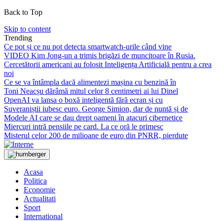
Back to Top
Skip to content
Trending
Ce pot și ce nu pot detecta smartwatch-urile când vine
VIDEO Kim Jong-un a trimis brigăzi de muncitoare în Rusia.
Cercetătorii americani au folosit Inteligența Artificială pentru a crea
noi
Ce se va întâmpla dacă alimentezi mașina cu benzină în
Toni Neacșu dărâmă mitul celor 8 centimetri ai lui Dinel
OpenAI va lansa o boxă inteligentă fără ecran și cu
Suveraniștii iubesc euro. George Simion, dar de nuntă și de
Modele AI care se dau drept oameni în atacuri cibernetice
Miercuri intră pensiile pe card. La ce oră le primesc
Misterul celor 200 de milioane de euro din PNRR, pierdute
Acasa
Politica
Economie
Actualitati
Sport
International