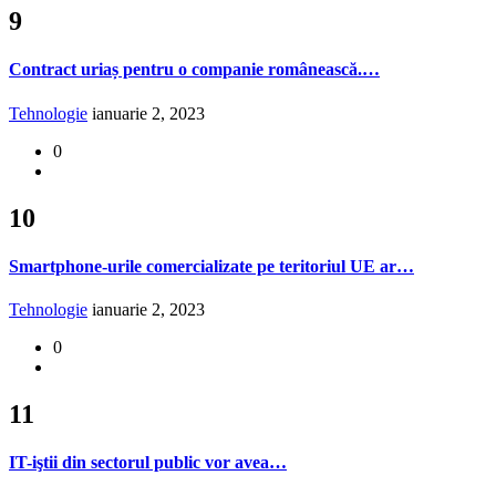
9
Contract uriaș pentru o companie românească.…
Tehnologie
ianuarie 2, 2023
0
10
Smartphone-urile comercializate pe teritoriul UE ar…
Tehnologie
ianuarie 2, 2023
0
11
IT-iştii din sectorul public vor avea…