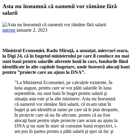
Asta nu înseamnă că oamenii vor rămâne fără
salarii
interne
ianuarie 2, 2023
Ministrul Economiei, Radu Miruţă, a anunțat, miercuri seara,
la Digi 24, că în bugetul ministerului pe care îl conduce nu mai
sunt bani pentru salariile aferente lunii în curs, fondurile fiind
identificate în alte capitole bugetare, unde fuseseră alocaţi bani
pentru ”proiecte care au ajuns la DNA”.
”La Ministerul Economiei, pe calculele existente, în
luna august, pentru care se vor plăti salariile în luna
septembrie, nu sunt bani în buget pentru salarii şi
situaţia asta este şi la alte ministere. Asta nu înseamnă
că oamenii vor rămâne fără salarii, că m-am uitat în
buget şi am identificat sume pe care să le pun deoparte,
în proiecte care să nu fie afectate, pentru că au fost
alocaţi bani pentru nişte proiecte care acum au ajuns la
DNA şi nu sunt în stare să consume banii respectivi, i-
am pus în partea pentru a plăti salarii şi sper să fac şi