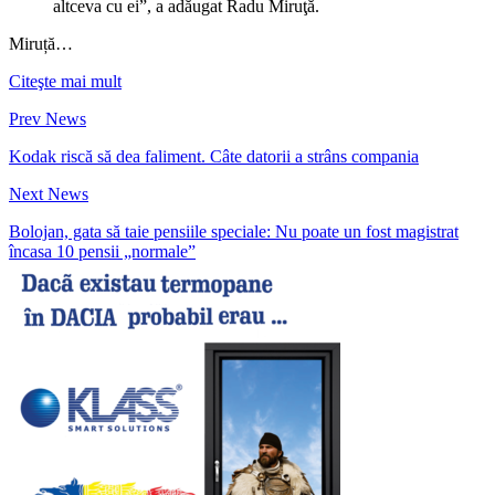
altceva cu ei”, a adăugat Radu Miruţă.
Miruță…
Citeşte mai mult
Prev News
Kodak riscă să dea faliment. Câte datorii a strâns compania
Next News
Bolojan, gata să taie pensiile speciale: Nu poate un fost magistrat
încasa 10 pensii „normale”