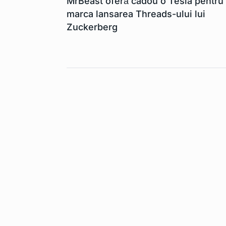
MrBeast oferă cadou o Tesla pentru
marca lansarea Threads-ului lui
Zuckerberg
Apple Pencil 
6
extrage…
TEHNOLOGIE
Lista de mode
7
mobil…
TEHNOLOGIE
Cerul nu mai e
8
Din…
TEHNOLOGIE
Contract uria
9
companie ro
TEHNOLOGIE