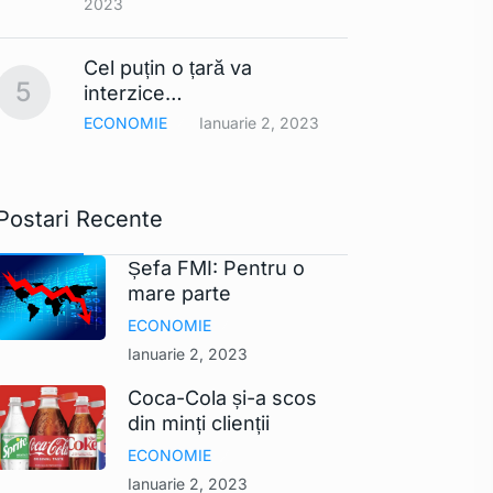
2023
Smart
Cel puțin o țară va
comerc
10
5
interzice…
UE ar
ECONOMIE
Ianuarie 2, 2023
TEHNO
Postari Recente
Șefa FMI: Pentru o
mare parte
ECONOMIE
Ianuarie 2, 2023
Coca-Cola și-a scos
din minți clienții
ECONOMIE
Ianuarie 2, 2023