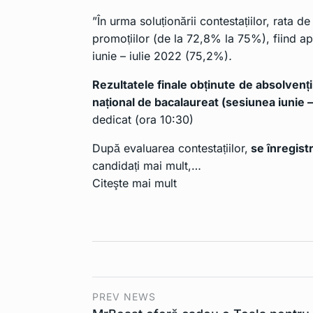
”În urma soluționării contestațiilor, rata
promoțiilor (de la 72,8% la 75%), fiind ap
iunie – iulie 2022 (75,2%)
.
Rezultatele finale obținute
de absolvenții
național de bacalaureat (sesiunea iunie –
dedicat
(ora 10:30)
După evaluarea contestațiilor,
se înregist
candidați mai mult,…
Citeşte mai mult
PREV NEWS