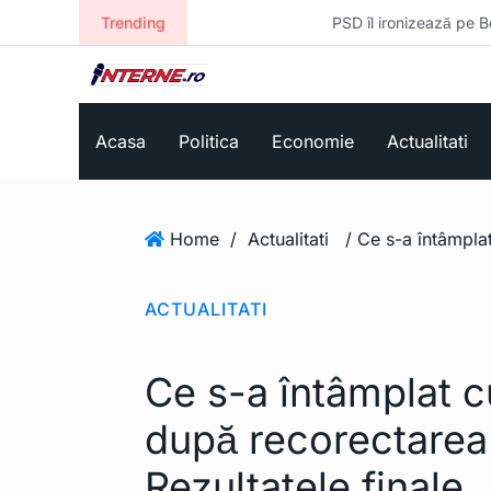
Trending
PSD îl ironizează pe Bolojan pe tema t
Acasa
Politica
Economie
Actualitati
Home
/
Actualitati
ACTUALITATI
Ce s-a întâmplat c
după recorectarea 
Rezultatele finale