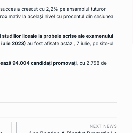
 de succes a crescut cu 2,2% pe ansamblul tuturor
roximativ la același nivel cu procentul din sesiunea
 studiilor liceale la probele scrise ale examenului
 iulie 2023)
au fost afișate astăzi, 7 iulie, pe
site-ul
rează 94.004 candidați promovați
, cu 2.758 de
NEXT NEWS