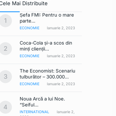
Cele Mai Distribuite
Șefa FMI: Pentru o mare
Apple 
1
6
parte…
extra
ECONOMIE
Ianuarie 2, 2023
TEHNO
Coca-Cola și-a scos din
Lista
2
7
minți clienții…
mobil
ECONOMIE
Ianuarie 2, 2023
TEHNO
The Economist: Scenariu
Cerul 
3
8
tulburător – 300.000…
Din…
ECONOMIE
Ianuarie 2, 2023
TEHNO
Noua Arcă a lui Noe.
Contra
9
“Seiful…
compa
4
INTERNATIONAL
Ianuarie 2,
TEHNO