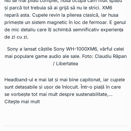
Nu se mai pliau complet, husa ocupa cam mult spațiu
și parcă tot trebuia să ai grijă să nu le strici. XM6
repară asta. Cupele revin la plierea clasică, iar husa
primește un sistem magnetic în loc de fermoar. E genul
de mic detaliu care îți schimbă semnificativ experiența
de zi cu zi.
Sony a lansat căștile Sony WH-1000XM6, vârful celei
mai populare game audio ale sale. Foto: Claudiu Râpan
/ Libertatea
Headband-ul e mai lat și mai bine capitonat, iar cupele
sunt detașabile și ușor de înlocuit. Într-o piață în care
se vorbește tot mai mult despre sustenabilitate,…
Citeşte mai mult