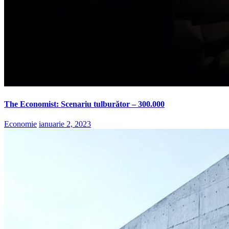
The Economist: Scenariu tulburător – 300.000
Economie
ianuarie 2, 2023