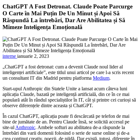
ChatGPT A Fost Detronat. Claude Poate Parcurge
O Carte în Mai Puțin De Un Minut și Apoi Să
Răspundă La întrebări, Dar Are Abilitatea și Să
Mimeze Inteligența Emoțională
interne
ianuarie 2, 2023
„ChatGPT a fost detronat: cum a devenit Claude noul lider al
inteligenței artificiale”, este titlul unui articol pe care l-a scris recent
un consultant IT din Madrid pentru platforma
Medium
.
Start-upul Anthropic din Statele Unite a lansat acum câteva luni
aplicația Claude, bazată pe inteligență artificială, din ce în ce mai
populară atât în rândul specialiștilor în IT, cât și printre cei curioși să
observe diferențele dintre aceasta și ChatGPT.
În cazul ChatGPT, aplicația poate fi descărcată pe telefon de mai
bine de jumătate de an. Pentru Claude însă, se solicită accesul pe
site-ul
Anthropic
. Ambele softuri au abilitatea de-a răspunde la
întrebări din varii domenii folosind o serie de surse online și de-a
crea conținut creativ, poezii, de pildă. Dar există, totuși, diferențe în