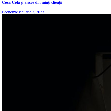
Coca-Cola și-a scos din minți clienții
Economie
ianuarie 2, 2023