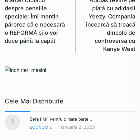
Marcel Ciolacu
Adidas revine pe
despre pensiile
piață cu adidașii
speciale: Îmi mențin
Yeezy. Compania
părerea că e necesară
încearcă să treacă
o REFORMĂ și o voi
dincolo de
duce până la capăt
controversa cu
Kanye West
Cele Mai Distribuite
Șefa FMI: Pentru o mare parte…
1
Ianuarie 2, 2023
ECONOMIE