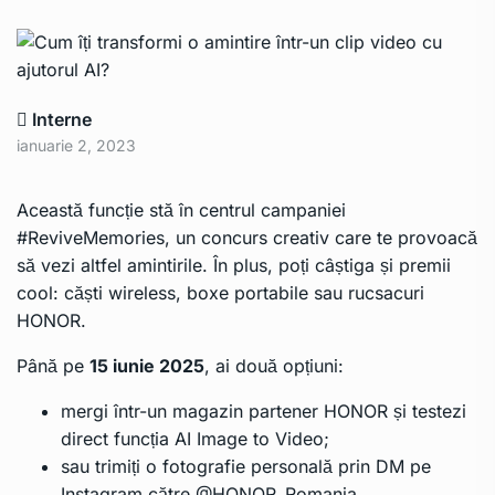
Interne
ianuarie 2, 2023
Această funcție stă în centrul campaniei
#ReviveMemories, un concurs creativ care te provoacă
să vezi altfel amintirile. În plus, poți câștiga și premii
cool: căști wireless, boxe portabile sau rucsacuri
HONOR.
Până pe
15 iunie 2025
, ai două opțiuni:
mergi într-un magazin partener HONOR și testezi
direct funcția AI Image to Video;
sau trimiți o fotografie personală prin DM pe
Instagram către @HONOR_Romania.