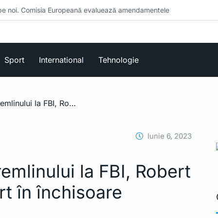
misia Europeană evaluează amendamentele
Sport
International
Tehnologie
/ Fosta „cârtiță” a Kremlinului la FBI, Robert Hanssen, găsit mort în închisoare
Iunie 6, 2023
remlinului la FBI, Robert
t în închisoare