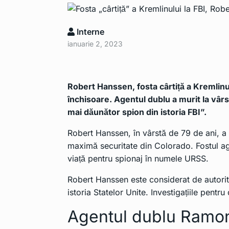
Apple Pencil 
6
extrage…
TEHNOLOGIE
Interne
ianuarie 2, 2023
Lista de mode
7
mobil…
TEHNOLOGIE
Robert Hanssen, fosta cârtiță a Kremlinulu
închisoare. Agentul dublu a murit la vârs
Cerul nu mai e
mai dăunător spion din istoria FBI”.
8
Din…
Robert Hanssen, în vârstă de 79 de ani, a f
TEHNOLOGIE
maximă securitate din Colorado. Fostul a
viață pentru spionaj în numele URSS.
Contract uria
9
companie ro
Robert Hanssen este considerat de autorit
istoria Statelor Unite. Investigațiile pent
TEHNOLOGIE
Agentul dublu Ramon
Smartphone-u