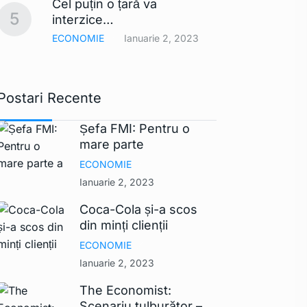
Cel puțin o țară va
comerc
10
5
interzice…
UE ar
ECONOMIE
Ianuarie 2, 2023
TEHNO
Postari Recente
Șefa FMI: Pentru o
mare parte
ECONOMIE
Ianuarie 2, 2023
Coca-Cola și-a scos
din minți clienții
ECONOMIE
Ianuarie 2, 2023
The Economist:
Scenariu tulburător –