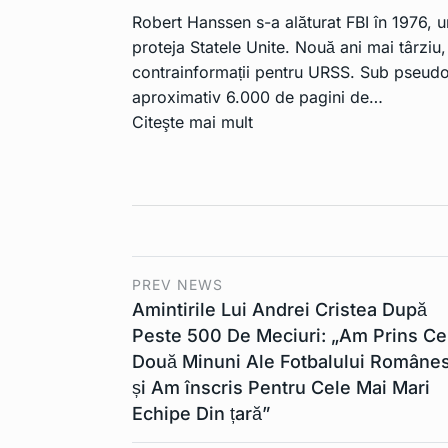
comercializate
10
Robert Hanssen s-a alăturat FBI în 1976, 
UE ar…
proteja Statele Unite. Nouă ani mai târziu,
TEHNOLOGIE
contrainformații pentru URSS. Sub pseudon
aproximativ 6.000 de pagini de…
Citeşte mai mult
PREV NEWS
Amintirile Lui Andrei Cristea După
Peste 500 De Meciuri: „Am Prins Ce
Două Minuni Ale Fotbalului Române
și Am înscris Pentru Cele Mai Mari
Echipe Din țară”