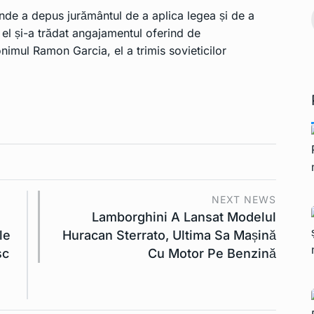
 pe teritoriul
unde a depus jurământul de a aplica legea și de a
Președintele francez
 el și-a trădat angajamentul oferind de
Ianuarie 2, 2023
Macron demisionează
imul Ramon Garcia, el a trimis sovieticilor
15
INTERNATIONAL
Ianuarie 2,
2023
NEXT NEWS
Lamborghini A Lansat Modelul
le
Huracan Sterrato, Ultima Sa Mașină
sc
Cu Motor Pe Benzină