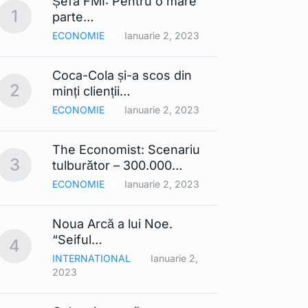
Șefa FMI: Pentru o mare
Apple 
1
6
parte…
extra
ECONOMIE
Ianuarie 2, 2023
TEHNO
Coca-Cola și-a scos din
Lista
2
7
minți clienții…
mobil
ECONOMIE
Ianuarie 2, 2023
TEHNO
The Economist: Scenariu
Cerul 
3
8
tulburător – 300.000…
Din…
ECONOMIE
Ianuarie 2, 2023
TEHNO
Noua Arcă a lui Noe.
Contra
9
“Seiful…
compa
4
INTERNATIONAL
Ianuarie 2,
TEHNO
2023
Smart