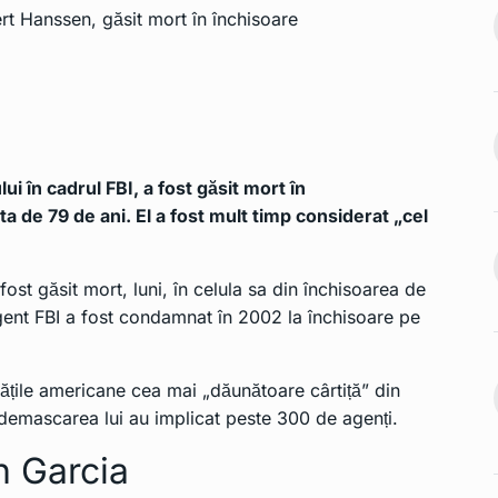
3 ar putea
IT-iştii din sectorul public
11
vor avea…
Ianuarie 2, 2023
TEHNOLOGIE
Ianuarie 2, 2023
le de telefon
Zona de acoperire a rețelei
mobile…
12
Ianuarie 2, 2023
INTERNATIONAL
Ianuarie 2,
i în cadrul FBI, a fost găsit mort în
2023
ta de 79 de ani. El a fost mult timp considerat „cel
ste limita.
Japonia fixează cursul
ost găsit mort, luni, în celula sa din închisoarea de
dolar-yen la 200…
13
Ianuarie 2, 2023
gent FBI a fost condamnat în 2002 la închisoare pe
INTERNATIONAL
Ianuarie 2,
2023
ș pentru o
mânească.…
ățile americane cea mai „dăunătoare cârtiță” din
Se introduc prețurile
ru demascarea lui au implicat peste 300 de agenți.
Ianuarie 2, 2023
controlate pentru a…
14
 Garcia
INTERNATIONAL
Ianuarie 2,
rile
2023