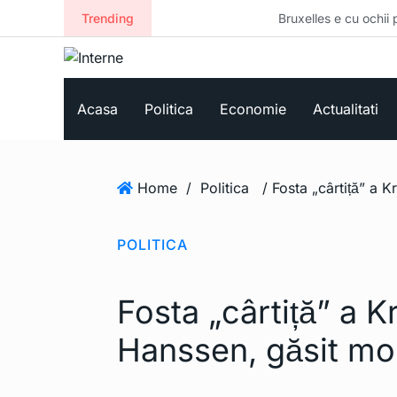
Trending
Bruxelles e cu ochii pe noi. Co
Acasa
Politica
Economie
Actualitati
Home
/
Politica
POLITICA
Fosta „cârtiță” a K
Hanssen, găsit mor