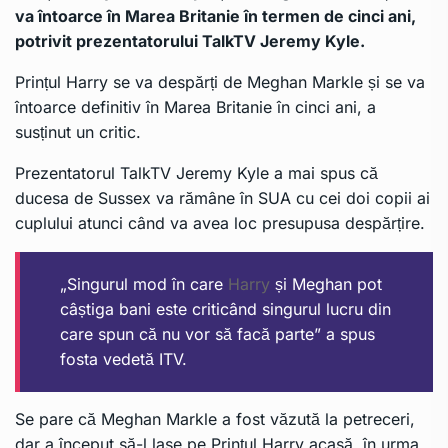
va întoarce în Marea Britanie în termen de cinci ani,
potrivit prezentatorului TalkTV Jeremy Kyle.
Prințul Harry
se va despărți de Meghan Markle și se va
întoarce definitiv în Marea Britanie în cinci ani, a
susținut un critic.
Prezentatorul TalkTV Jeremy Kyle a mai spus că
ducesa de Sussex va rămâne în SUA cu cei doi copii ai
cuplului atunci când va avea loc presupusa despărțire.
„Singurul mod în care
Harry
și Meghan pot
câștiga bani este criticând singurul lucru din
care spun că nu vor să facă parte” a spus
fosta vedetă ITV.
Se pare că Meghan Markle a fost văzută la petreceri,
dar a început să-l lase pe Prințul Harry acasă, în urma