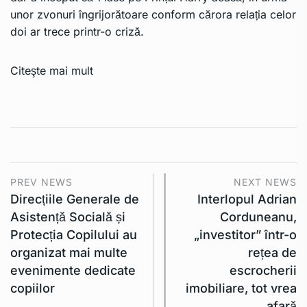
unor zvonuri îngrijorătoare conform cărora relația celor
doi ar trece printr-o criză.
Citeşte mai mult
PREV NEWS
NEXT NEWS
Direcțiile Generale de
Interlopul Adrian
Asistență Socială și
Corduneanu,
Protecția Copilului au
„investitor” într-o
organizat mai multe
rețea de
evenimente dedicate
escrocherii
copiilor
imobiliare, tot vrea
afară