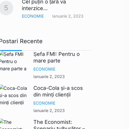
Cel puțin o țară va
comerc
10
5
interzice…
UE ar
ECONOMIE
Ianuarie 2, 2023
TEHNO
Postari Recente
Șefa FMI: Pentru o
mare parte
ECONOMIE
Ianuarie 2, 2023
Coca-Cola și-a scos
din minți clienții
ECONOMIE
Ianuarie 2, 2023
The Economist:
Scenariu tulburător –