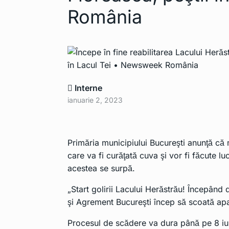
Apple Pencil 
6
România
extrage…
TEHNOLOGIE
Lista de mode
7
mobil…
TEHNOLOGIE
Interne
ianuarie 2, 2023
Cerul nu mai e
8
Din…
TEHNOLOGIE
Primăria municipiului Bucureşti anunţă că
care va fi curăţată cuva şi vor fi făcute l
Contract uria
acestea se surpă.
9
companie ro
„Start golirii Lacului Herăstrău! Începând 
TEHNOLOGIE
şi Agrement Bucureşti încep să scoată ap
Smartphone-u
Procesul de scădere va dura până pe 8 iuni