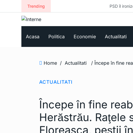
Trending
PSD îl ironizează pe Bolojan
Acasa
Politica
Economie
Actualitati
Home
/
Actualitati
ACTUALITATI
Începe în fine reab
Herăstrău. Raţele 
Floreasca, peştii 