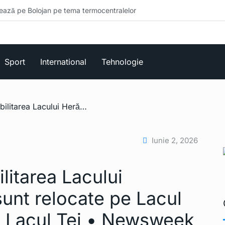
 pe tema termocentralelor
Sport
International
Tehnologie
/ Începe în fine reabilitarea Lacului Herăstrău. Raţele sunt relocate pe Lacul Floreasca, peştii în Lacul Tei • Newsweek România
Iunie 2, 2026
ilitarea Lacului
sunt relocate pe Lacul
în Lacul Tei • Newsweek