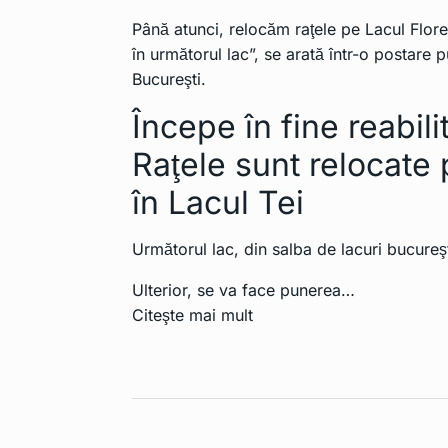
comercializate
10
Până atunci, relocăm raţele pe Lacul Flore
UE ar…
în următorul lac”, se arată într-o postare
TEHNOLOGIE
Bucureşti.
Începe în fine reabil
Raţele sunt relocate 
în Lacul Tei
Următorul lac, din salba de lacuri bucureş
Ulterior, se va face punerea…
Citeşte mai mult