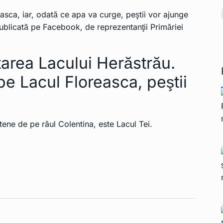
 pe teritoriul
asca, iar, odată ce apa va curge, peştii vor ajunge
Președintele francez
 publicată pe Facebook, de reprezentanţii Primăriei
Ianuarie 2, 2023
Macron demisionează
15
INTERNATIONAL
Ianuarie 2,
itarea Lacului Herăstrău.
2023
pe Lacul Floreasca, peştii
tene de pe râul Colentina, este Lacul Tei.