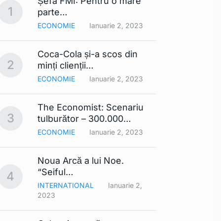
Șefa FMI: Pentru o mare
Apple 
1
6
parte…
extra
ECONOMIE
Ianuarie 2, 2023
TEHNO
Coca-Cola și-a scos din
Lista
2
7
minți clienții…
mobil
ECONOMIE
Ianuarie 2, 2023
TEHNO
The Economist: Scenariu
Cerul 
3
8
tulburător – 300.000…
Din…
ECONOMIE
Ianuarie 2, 2023
TEHNO
Noua Arcă a lui Noe.
Contra
9
“Seiful…
compa
4
INTERNATIONAL
Ianuarie 2,
TEHNO
2023
Smart