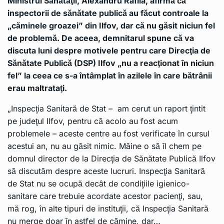
Ministrul Sănătăţii, Alexandru Rafila, afirmă că
inspectorii de sănătate publică au făcut controale la
„căminele groazei” din Ilfov, dar că nu găsit niciun fel
de problemă. De aceea, demnitarul spune că va
discuta luni despre motivele pentru care Direcţia de
Sănătate Publică (DSP) Ilfov „nu a reacţionat în niciun
fel” la ceea ce s-a întâmplat în azilele în care bătrânii
erau maltrataţi.
„Inspecţia Sanitară de Stat – am cerut un raport ţintit
pe judeţul Ilfov, pentru că acolo au fost acum
problemele – aceste centre au fost verificate în cursul
acestui an, nu au găsit nimic. Mâine o să îl chem pe
domnul director de la Direcţia de Sănătate Publică Ilfov
să discutăm despre aceste lucruri. Inspecţia Sanitară
de Stat nu se ocupă decât de condiţiile igienico-
sanitare care trebuie acordate acestor pacienţi, sau,
mă rog, în alte tipuri de instituţii, că Inspecţia Sanitară
nu merge doar în astfel de cămine, dar…