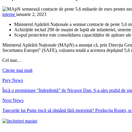
interne
ianuarie 2, 2023
Ministerul Apărării Naționale a semnat contracte de peste 5,6 
Achizițiile includ 298 de mașini de luptă ale infanteriei, siste
Scopul proiectelor este consolidarea capacităților de apărare ale
Ministerul Apărării Naționale (MApN) a anunțat că, prin Direcția Gen
Securitatea Europei” (SAFE), valoarea totală a acestora depășind 5,6 
Cel mai…
Citeşte mai mult
Prev News
Încă o promisiune “îndeplinită” de Nicușor Dan. S-a ales praful de si
Next News
Tancurile lui Putin riscă să rămână fără motorină? Producția Rusiei,