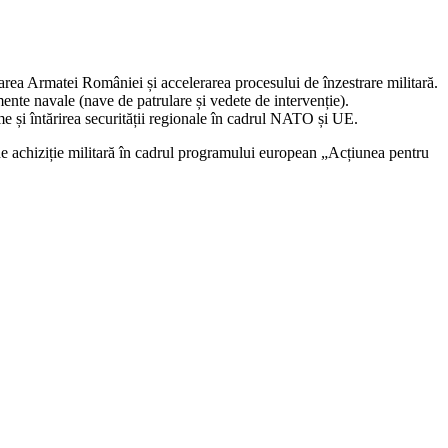
ea Armatei României și accelerarea procesului de înzestrare militară.
nte navale (nave de patrulare și vedete de intervenție).
me și întărirea securității regionale în cadrul NATO și UE.
e achiziție militară în cadrul programului european „Acțiunea pentru