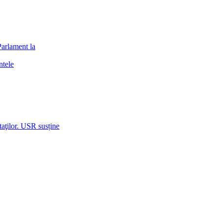
arlament la
ntele
taţilor. USR susține