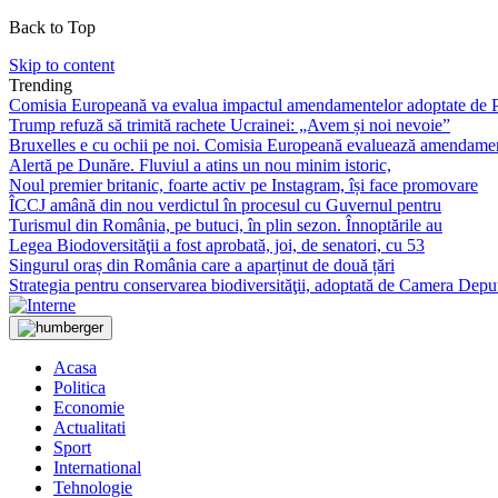
Back to Top
Skip to content
Trending
Comisia Europeană va evalua impactul amendamentelor adoptate de P
Trump refuză să trimită rachete Ucrainei: „Avem și noi nevoie”
Bruxelles e cu ochii pe noi. Comisia Europeană evaluează amendame
Alertă pe Dunăre. Fluviul a atins un nou minim istoric,
Noul premier britanic, foarte activ pe Instagram, își face promovare
ÎCCJ amână din nou verdictul în procesul cu Guvernul pentru
Turismul din România, pe butuci, în plin sezon. Înnoptările au
Legea Biodoversităţii a fost aprobată, joi, de senatori, cu 53
Singurul oraș din România care a aparținut de două țări
Strategia pentru conservarea biodiversităţii, adoptată de Camera Depu
Acasa
Politica
Economie
Actualitati
Sport
International
Tehnologie