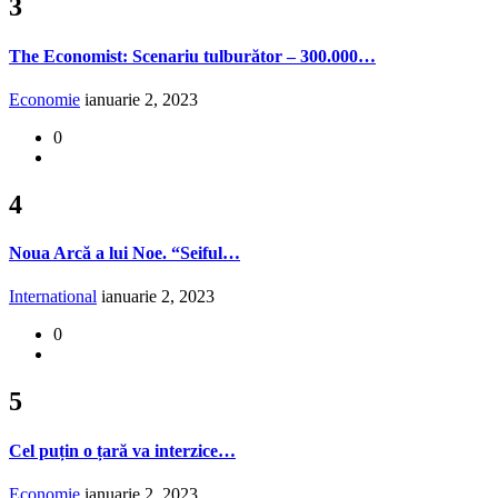
3
The Economist: Scenariu tulburător – 300.000…
Economie
ianuarie 2, 2023
0
4
Noua Arcă a lui Noe. “Seiful…
International
ianuarie 2, 2023
0
5
Cel puțin o țară va interzice…
Economie
ianuarie 2, 2023