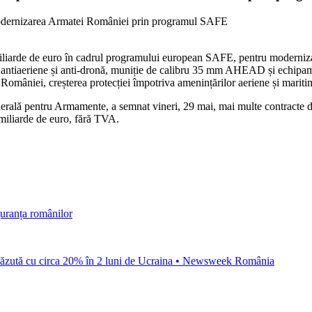
miliarde de euro în cadrul programului european SAFE, pentru modernizar
me antiaeriene și anti-dronă, muniție de calibru 35 mm AHEAD și echipame
 României, creșterea protecției împotriva amenințărilor aeriene și mariti
erală pentru Armamente, a semnat vineri, 29 mai, mai multe contracte d
miliarde de euro, fără TVA.
guranța românilor
 scăzută cu circa 20% în 2 luni de Ucraina • Newsweek România