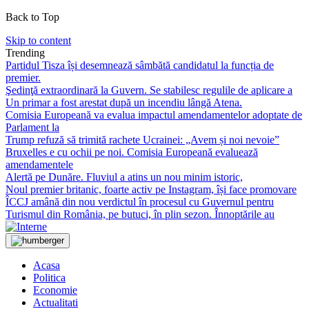
Back to Top
Skip to content
Trending
Partidul Tisza își desemnează sâmbătă candidatul la funcția de
premier.
Şedinţă extraordinară la Guvern. Se stabilesc regulile de aplicare a
Un primar a fost arestat după un incendiu lângă Atena.
Comisia Europeană va evalua impactul amendamentelor adoptate de
Parlament la
Trump refuză să trimită rachete Ucrainei: „Avem și noi nevoie”
Bruxelles e cu ochii pe noi. Comisia Europeană evaluează
amendamentele
Alertă pe Dunăre. Fluviul a atins un nou minim istoric,
Noul premier britanic, foarte activ pe Instagram, își face promovare
ÎCCJ amână din nou verdictul în procesul cu Guvernul pentru
Turismul din România, pe butuci, în plin sezon. Înnoptările au
Acasa
Politica
Economie
Actualitati