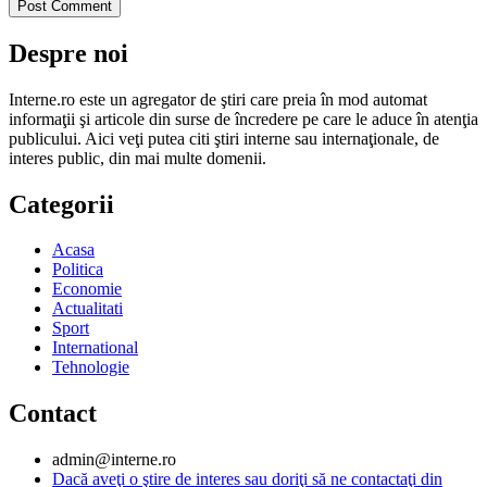
Despre noi
Interne.ro este un agregator de ştiri care preia în mod automat
informaţii şi articole din surse de încredere pe care le aduce în atenţia
publicului. Aici veţi putea citi ştiri interne sau internaţionale, de
interes public, din mai multe domenii.
Categorii
Acasa
Politica
Economie
Actualitati
Sport
International
Tehnologie
Contact
admin@interne.ro
Dacă aveţi o ştire de interes sau doriţi să ne contactaţi din