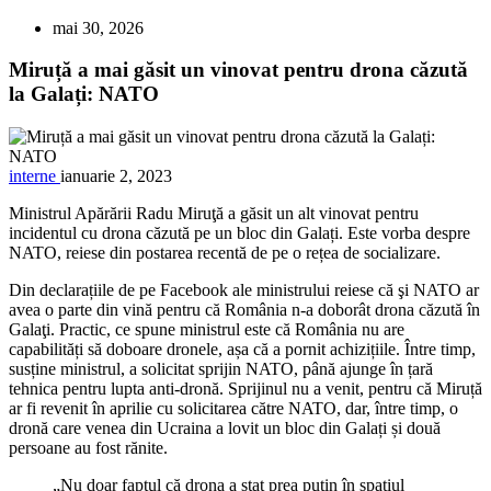
mai 30, 2026
Miruță a mai găsit un vinovat pentru drona căzută
la Galați: NATO
interne
ianuarie 2, 2023
Ministrul Apărării Radu Miruţă a găsit un alt vinovat pentru
incidentul cu drona căzută pe un bloc din Galați. Este vorba despre
NATO, reiese din postarea recentă de pe o rețea de socializare.
Din declarațiile de pe Facebook ale ministrului reiese că şi NATO ar
avea o parte din vină pentru că România n-a doborât drona căzută în
Galaţi. Practic, ce spune ministrul este că România nu are
capabilități să doboare dronele, așa că a pornit achizițiile. Între timp,
susține ministrul, a solicitat sprijin NATO, până ajunge în țară
tehnica pentru lupta anti-dronă. Sprijinul nu a venit, pentru că Miruță
ar fi revenit în aprilie cu solicitarea către NATO, dar, între timp, o
dronă care venea din Ucraina a lovit un bloc din Galați și două
persoane au fost rănite.
„Nu doar faptul că drona a stat prea puțin în spațiul