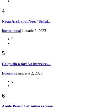
4
Noua Arcă a lui Noe. “Seiful…
International
ianuarie 2, 2023
0
5
Cel puțin o țară va interzice…
Economie
ianuarie 2, 2023
0
6
Apple Pencil 3 ar putea extrage…