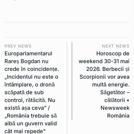
PREV NEWS
NEXT NEWS
Europarlamentarul
Horoscop de
Rareș Bogdan nu
weekend 30-31 mai
crede în coincidențe.
2026. Berbecii și
„Incidentul nu este o
Scorpionii vor avea
întâmplare, o dronă
multă energie.
scăpată de sub
Săgetător –
control, rătăcită. Nu
călătorii •
există așa ceva” /
Newsweek
„România trebuie să
România
aibă un guvern valid
cât mai repede”