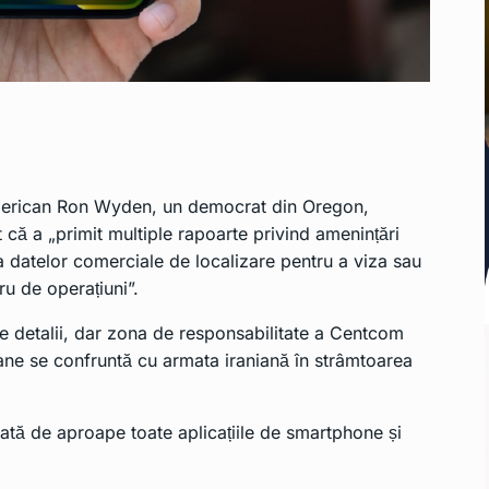
american Ron Wyden, un democrat din Oregon,
ă a „primit multiple rapoarte privind amenințări
a datelor comerciale de localizare pentru a viza sau
u de operațiuni”.
alte detalii, dar zona de responsabilitate a Centcom
cane se confruntă cu armata iraniană în strâmtoarea
lizată de aproape toate aplicațiile de smartphone și