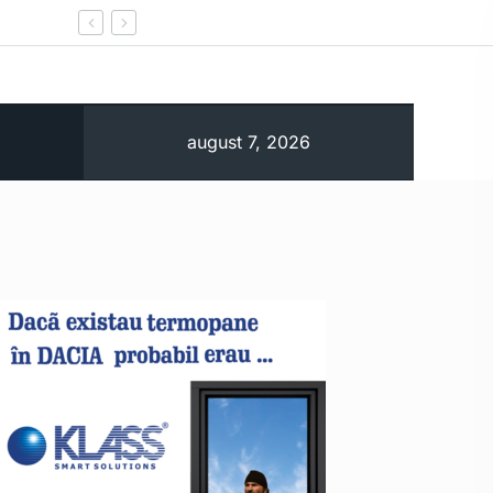
Un primar a fost arestat după un incendiu lângă A
august 7, 2026