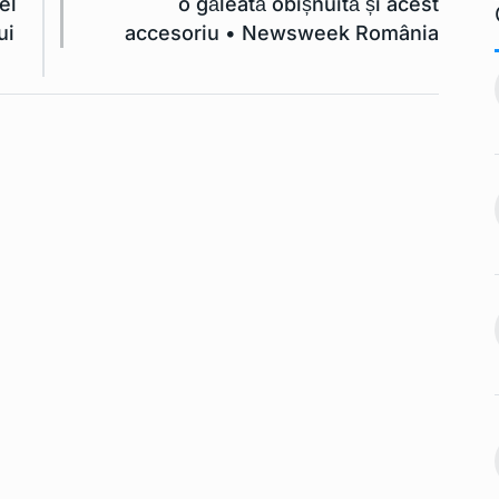
el
o găleată obișnuită și acest
ui
accesoriu • Newsweek România
3 ar putea
IT-iştii din sectorul public
11
vor avea…
Ianuarie 2, 2023
TEHNOLOGIE
Ianuarie 2, 2023
le de telefon
Zona de acoperire a rețelei
mobile…
12
Ianuarie 2, 2023
INTERNATIONAL
Ianuarie 2,
2023
ste limita.
Japonia fixează cursul
dolar-yen la 200…
13
Ianuarie 2, 2023
INTERNATIONAL
Ianuarie 2,
2023
ș pentru o
mânească.…
Se introduc prețurile
Ianuarie 2, 2023
controlate pentru a…