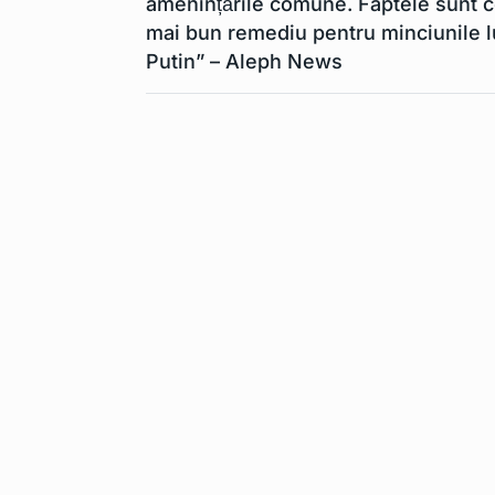
amenințările comune. Faptele sunt c
mai bun remediu pentru minciunile l
Putin” – Aleph News
Apple Pencil 
6
extrage…
TEHNOLOGIE
Lista de mode
7
mobil…
TEHNOLOGIE
Cerul nu mai e
8
Din…
TEHNOLOGIE
Contract uria
9
companie ro
TEHNOLOGIE