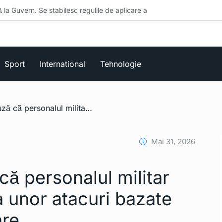
bilesc regulile de aplicare a
Sport
International
Tehnologie
/ Pentagonul acuză că personalul militar american este ținta unor atacuri bazate pe date de localizare
Mai 31, 2026
ă personalul militar
a unor atacuri bazate
are