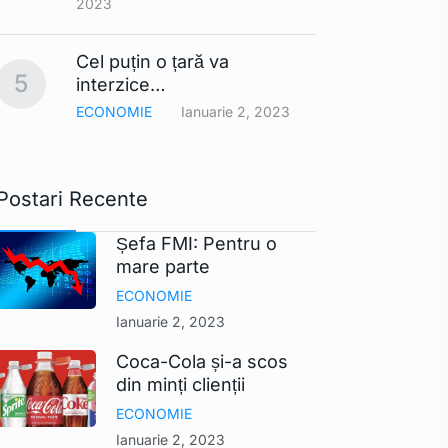
2023
Smart
Cel puțin o țară va
comerc
10
5
interzice…
UE ar
ECONOMIE
Ianuarie 2, 2023
TEHNO
Postari Recente
Șefa FMI: Pentru o
mare parte
ECONOMIE
Ianuarie 2, 2023
Coca-Cola și-a scos
din minți clienții
ECONOMIE
Ianuarie 2, 2023