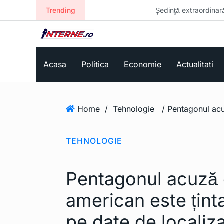
Trending
Şedinţă extraordinară la Guvern. Se sta
Acasa
Politica
Economie
Actualitati
Home
/
Tehnologie
TEHNOLOGIE
Pentagonul acuză c
american este țint
pe date de localiz