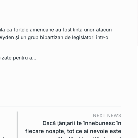
lă că forțele americane au fost ținta unor atacuri
yden și un grup bipartizan de legislatori într-o
ilizate pentru a…
NEXT NEWS
Dacă țânțarii te înnebunesc în
fiecare noapte, tot ce ai nevoie este