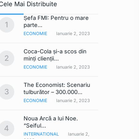
Cele Mai Distribuite
Șefa FMI: Pentru o mare
Apple 
1
6
parte…
extra
ECONOMIE
Ianuarie 2, 2023
TEHNO
Coca-Cola și-a scos din
Lista
2
7
minți clienții…
mobil
ECONOMIE
Ianuarie 2, 2023
TEHNO
The Economist: Scenariu
Cerul 
3
8
tulburător – 300.000…
Din…
ECONOMIE
Ianuarie 2, 2023
TEHNO
Noua Arcă a lui Noe.
Contra
9
“Seiful…
compa
4
INTERNATIONAL
Ianuarie 2,
TEHNO