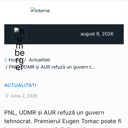
august 9, 2026
Home
/
Actualitati
/ PNL, UDMR și AUR refuză un guvern tehnocrat. Premierul Eugen Tomac poate fi instalat doar cu „trădări” masive • Newsweek România
ACTUALITATI
Iunie 2, 2026
PNL, UDMR și AUR refuză un guvern
tehnocrat. Premierul Eugen Tomac poate fi