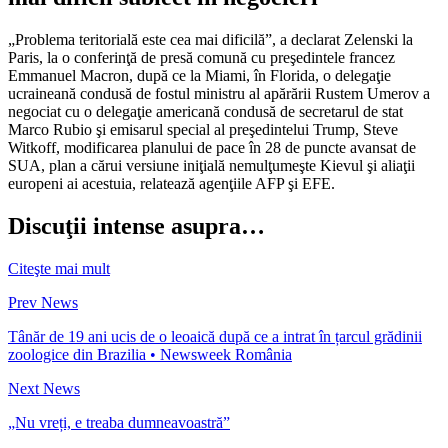
„Problema teritorială este cea mai dificilă”, a declarat Zelenski la
Paris, la o conferinţă de presă comună cu preşedintele francez
Emmanuel Macron, după ce la Miami, în Florida, o delegaţie
ucraineană condusă de fostul ministru al apărării Rustem Umerov a
negociat cu o delegaţie americană condusă de secretarul de stat
Marco Rubio şi emisarul special al preşedintelui Trump, Steve
Witkoff, modificarea planului de pace în 28 de puncte avansat de
SUA, plan a cărui versiune iniţială nemulţumeşte Kievul şi aliaţii
europeni ai acestuia, relatează agenţiile AFP şi EFE.
Discuţii intense asupra…
Citeşte mai mult
Prev News
Tânăr de 19 ani ucis de o leoaică după ce a intrat în țarcul grădinii
zoologice din Brazilia • Newsweek România
Next News
„Nu vreți, e treaba dumneavoastră”