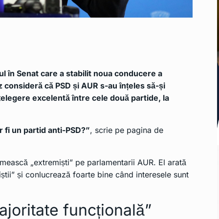
ul în Senat care a stabilit noua conducere a
z consideră că PSD și AUR s-au înțeles să-și
elegere excelentă între cele două partide, la
fi un partid anti-PSD?”
, scrie pe pagina de
umească „extremiști” pe parlamentarii AUR. El arată
știi” și conlucrează foarte bine când interesele sunt
majoritate funcțională”