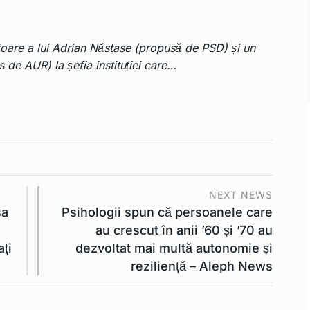
oare a lui Adrian Năstase (propusă de PSD) și un
 de AUR) la șefia instituției care…
NEXT NEWS
sa
Psihologii spun că persoanele care
au crescut în anii ’60 și ’70 au
ați
dezvoltat mai multă autonomie și
reziliență – Aleph News