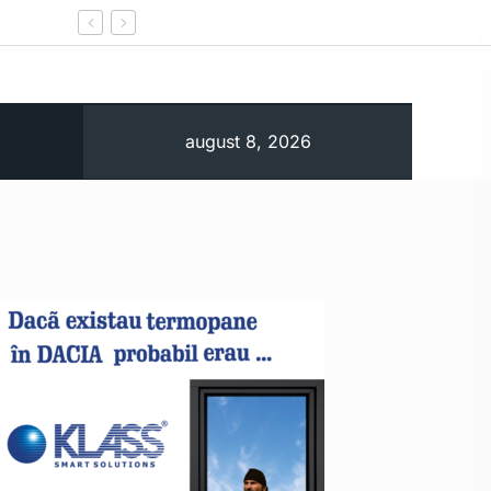
O dronă a intrat din România în Bulgaria şi a
august 8, 2026