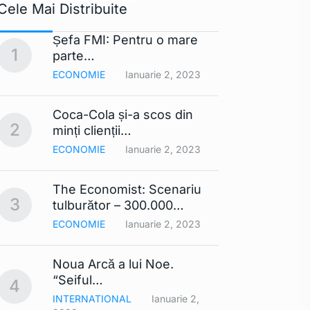
Cele Mai Distribuite
Șefa FMI: Pentru o mare
Apple 
1
6
parte…
extra
ECONOMIE
Ianuarie 2, 2023
TEHNO
Coca-Cola și-a scos din
Lista
2
7
minți clienții…
mobil
ECONOMIE
Ianuarie 2, 2023
TEHNO
The Economist: Scenariu
Cerul 
3
8
tulburător – 300.000…
Din…
ECONOMIE
Ianuarie 2, 2023
TEHNO
Noua Arcă a lui Noe.
Contra
9
“Seiful…
compa
4
INTERNATIONAL
Ianuarie 2,
TEHNO