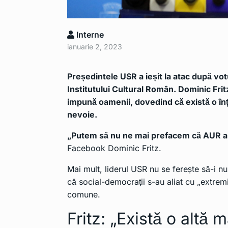
Interne
ianuarie 2, 2023
Președintele USR a ieșit la atac după vot
Institutului Cultural Român. Dominic Frit
impună oamenii, dovedind că există o înț
nevoie.
„Putem să nu ne mai prefacem că AUR ar 
Facebook Dominic Fritz
.
Mai mult, liderul USR nu se ferește să-i n
că social-democrații s-au aliat cu „extremi
comune.
Fritz: „Există o altă 