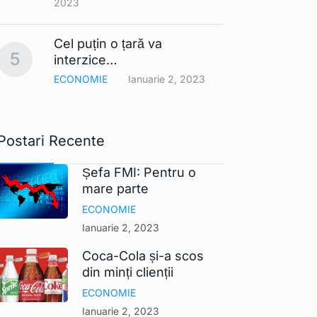
2023
Smart
Cel puțin o țară va
comerc
10
5
interzice…
UE ar
ECONOMIE
Ianuarie 2, 2023
TEHNO
Postari Recente
Șefa FMI: Pentru o
mare parte
ECONOMIE
Ianuarie 2, 2023
Coca-Cola și-a scos
din minți clienții
ECONOMIE
Ianuarie 2, 2023