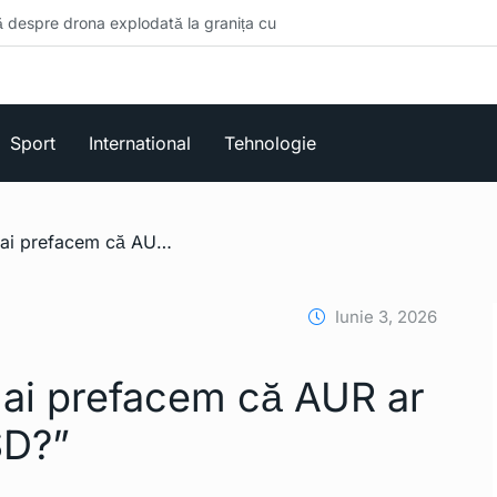
xplodată la granița cu
Sport
International
Tehnologie
/ „Putem să nu ne mai prefacem că AUR ar fi un partid anti-PSD?”
Iunie 3, 2026
ai prefacem că AUR ar
SD?”