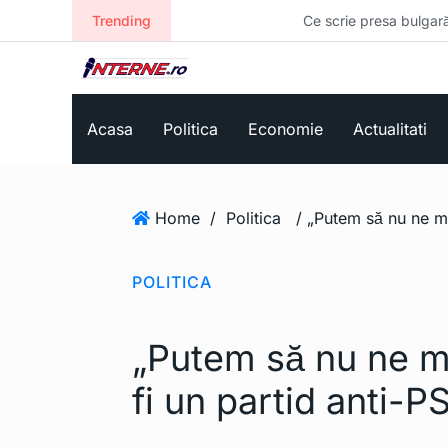
Trending
Ce scrie presa bulgară despre drona e
Acasa
Politica
Economie
Actualitati
Home
/
Politica
POLITICA
„Putem să nu ne m
fi un partid anti-P