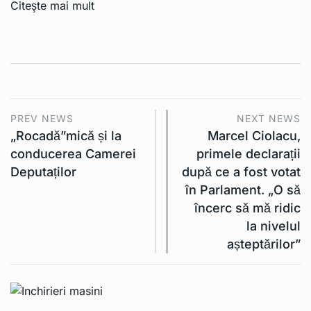
Citeşte mai mult
PREV NEWS
NEXT NEWS
„Rocadă”mică și la
Marcel Ciolacu,
conducerea Camerei
primele declarații
Deputaților
după ce a fost votat
în Parlament. „O să
încerc să mă ridic
la nivelul
așteptărilor”