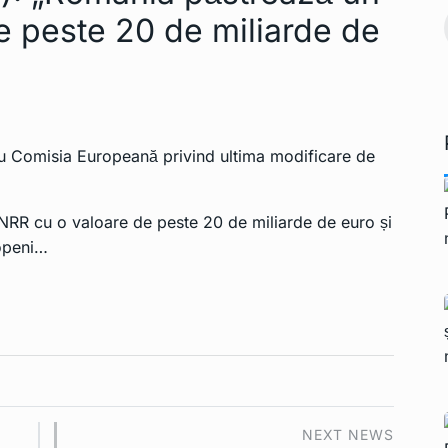
 pe teritoriul
e peste 20 de miliarde de
Președintele francez
Ianuarie 2, 2023
Macron demisionează
15
INTERNATIONAL
Ianuarie 2,
2023
 cu Comisia Europeană privind ultima modificare de
NRR cu o valoare de peste 20 de miliarde de euro și
openi…
NEXT NEWS