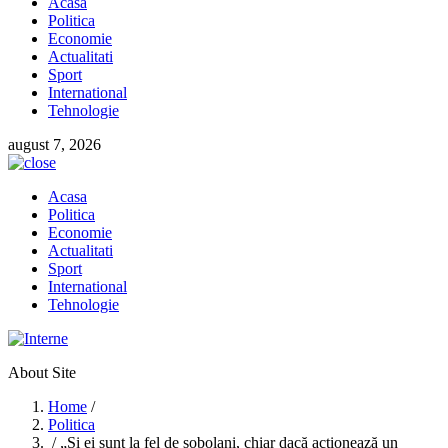
Acasa
Politica
Economie
Actualitati
Sport
International
Tehnologie
august 7, 2026
Acasa
Politica
Economie
Actualitati
Sport
International
Tehnologie
About Site
Home
/
Politica
/ „Și ei sunt la fel de șobolani, chiar dacă acționează un