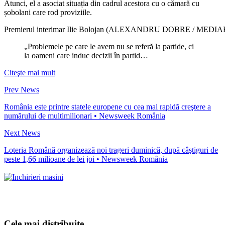
Atunci, el a asociat situația din cadrul acestora cu o cămară cu
șobolani care rod proviziile.
Premierul interimar Ilie Bolojan (ALEXANDRU DOBRE / MED
„Problemele pe care le avem nu se referă la partide, ci
la oameni care induc decizii în partid…
Citeşte mai mult
Prev News
România este printre statele europene cu cea mai rapidă creştere a
numărului de multimilionari • Newsweek România
Next News
Loteria Română organizează noi trageri duminică, după câştiguri de
peste 1,66 milioane de lei joi • Newsweek România
Cele mai distribuite