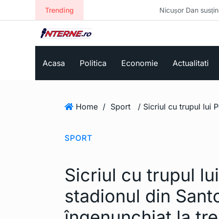
Trending
Nicușor Dan susține că evaluarea 
Acasa
Politica
Economie
Actualitati
Home
/
Sport
SPORT
Sicriul cu trupul lu
stadionul din Santo
îngenunchiat la tr