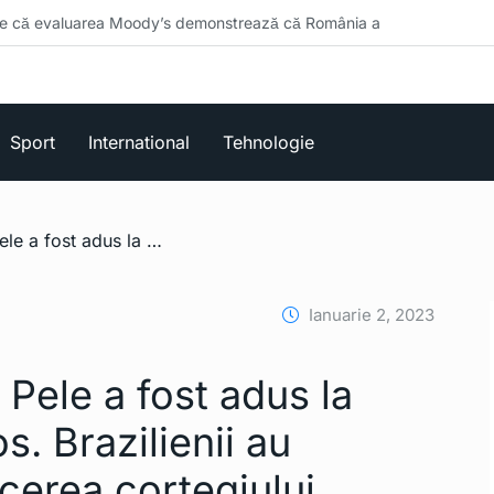
Moody’s demonstrează că România a
Sport
International
Tehnologie
/ Sicriul cu trupul lui Pele a fost adus la stadionul din Santos. Brazilienii au îngenunchiat la trecerea cortegiului
Ianuarie 2, 2023
i Pele a fost adus la
s. Brazilienii au
ecerea cortegiului