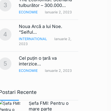
3
8
tulburător – 300.000…
Din…
ECONOMIE
Ianuarie 2, 2023
TEHNO
Noua Arcă a lui Noe.
Contra
9
“Seiful…
compa
4
INTERNATIONAL
Ianuarie 2,
TEHNO
2023
Smart
Cel puțin o țară va
comerc
10
5
interzice…
UE ar
ECONOMIE
Ianuarie 2, 2023
TEHNO
Postari Recente
Șefa FMI: Pentru o
mare parte