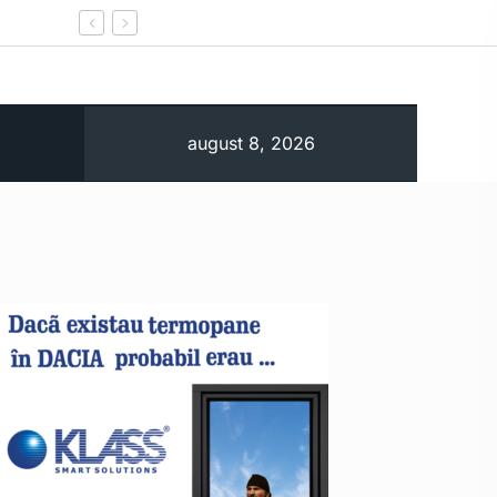
Prima carte electronică de identitate este eliber
august 8, 2026