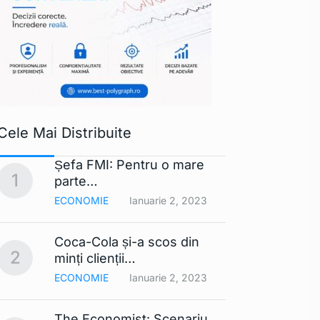
Cele Mai Distribuite
Șefa FMI: Pentru o mare
Apple 
1
6
parte…
extra
ECONOMIE
Ianuarie 2, 2023
TEHNO
Coca-Cola și-a scos din
Lista
2
7
minți clienții…
mobil
ECONOMIE
Ianuarie 2, 2023
TEHNO
The Economist: Scenariu
Cerul 