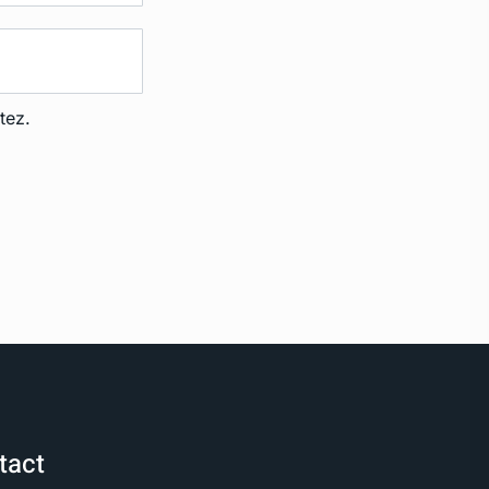
tez.
tact