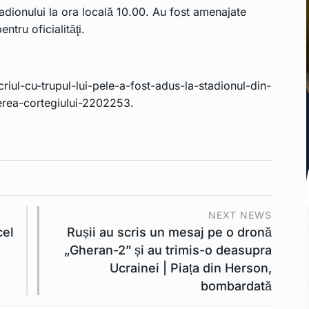
stadionului la ora locală 10.00. Au fost amenajate
ntru oficialităţi.
criul-cu-trupul-lui-pele-a-fost-adus-la-stadionul-din-
cerea-cortegiului-2202253
.
NEXT NEWS
cel
Rușii au scris un mesaj pe o dronă
„Gheran-2” și au trimis-o deasupra
Ucrainei | Piața din Herson,
bombardată