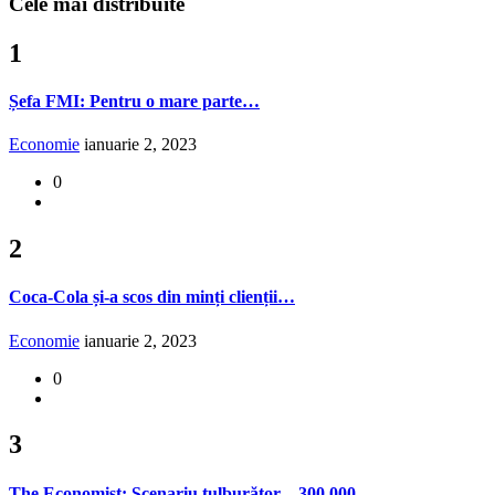
Cele mai distribuite
1
Șefa FMI: Pentru o mare parte…
Economie
ianuarie 2, 2023
0
2
Coca-Cola și-a scos din minți clienții…
Economie
ianuarie 2, 2023
0
3
The Economist: Scenariu tulburător – 300.000…