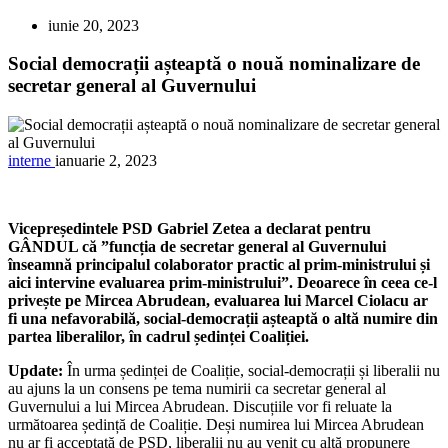
iunie 20, 2023
Social democrații așteaptă o nouă nominalizare de
secretar general al Guvernului
interne
ianuarie 2, 2023
Vicepre
ședintele PSD Gabriel Zetea a declarat pentru
GÂNDUL că ”funcția de secretar general al Guvernului
înseamnă principalul colaborator practic al prim-ministrului și
aici intervine evaluarea prim-ministrului”. Deoarece în ceea ce-l
privește pe Mircea Abrudean, evaluarea lui Marcel Ciolacu ar
fi una nefavorabilă, social-democrații așteaptă o altă numire din
partea liberalilor, în cadrul ședinței Coaliției.
Update:
În urma ședinței de Coaliție, social-democrații și liberalii nu
au ajuns la un consens pe tema numirii ca secretar general al
Guvernului a lui Mircea Abrudean. Discuțiile vor fi reluate la
următoarea ședință de Coaliție. Deși numirea lui Mircea Abrudean
nu ar fi acceptată de PSD, liberalii nu au venit cu altă propunere