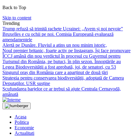
Back to Top
Skip to content
Trending
Trump refuză să trimită rachete Ucrainei: „Avem și noi nevoie”
Bruxelles e cu ochii pe noi. Comisia Europeană evaluează
amendamentele
Alertă pe Dunăre. Fluviul a atins un nou minim istoric,
Noul premier britanic, foarte activ pe Instagram, își face promovare
ÎCCJ amână din nou verdictul în procesul cu Guvernul pentru
Turismul din România, pe butuci, în plin sezon. Înnoptările au
Legea Biodoversităţii a fost aprobată, joi, de senatori, cu 53
Singurul oraș din România care a aparținut de două țări
Strategia pentru conservarea biodiversităţii, adoptată de Camera
Deputaţilor. USR susține
Scufundarea barjelor ce ar trebui să ajute Centrala Cernavodă,
amânată
Acasa
Politica
Economie
Actualitati