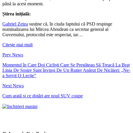
până la acest moment.
Știrea inițială:
Gabriel Zetea
susține că, în ciuda faptului că PSD respinge
nominalizarea lui Mircea Abrudean ca secretar general al
Guvernului, protocolul este respectat, iar…
Citeşte mai mult
Prev News
Momentul în Care Doi Cicliști Care Se Pregăteau Să Treacă La Braț
Linia De Sosire Sunt învinși De Un Rutier Apărut De Nicăieri: „Ne-
a Servit O Lecție”
Next News
Cum arată și ce dotări are noul SUV coupe