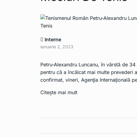
Apple Pencil 
6
extrage…
TEHNOLOGIE
Lista de mode
7
Interne
mobil…
ianuarie 2, 2023
TEHNOLOGIE
Petru-Alexandru Luncanu, în vârstă de 34 
Cerul nu mai e
8
pentru că a încălcat mai multe prevederi 
Din…
confirmat, vineri, Agenţia Internaţională pe
TEHNOLOGIE
Citeşte mai mult
Contract uria
9
companie ro
TEHNOLOGIE
Smartphone-u