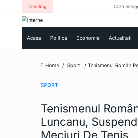
Trending
Criză energetică și mai mar
Acasa
Politica
Economie
Actualitati
Home
/
Sport
SPORT
Tenismenul Român
Luncanu, Suspenda
Meciuri De Tenis