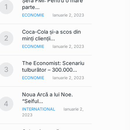
Șefa FMI: Pentru o mare
Apple 
1
6
parte…
extra
ECONOMIE
Ianuarie 2, 2023
TEHNO
Coca-Cola și-a scos din
Lista
2
7
minți clienții…
mobil
ECONOMIE
Ianuarie 2, 2023
TEHNO
The Economist: Scenariu
Cerul 
3
8
tulburător – 300.000…
Din…
ECONOMIE
Ianuarie 2, 2023
TEHNO
Noua Arcă a lui Noe.
Contra
9
“Seiful…
compa
4
INTERNATIONAL
Ianuarie 2,
TEHNO
2023
Smart