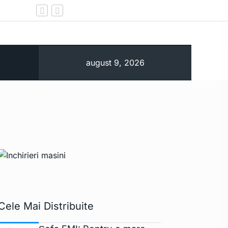
Operațiunea de scufundare a celor patru
august 9, 2026
Cele Mai Distribuite