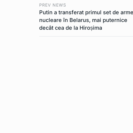
comercializate
10
PREV NEWS
UE ar…
Putin a transferat primul set de arm
TEHNOLOGIE
nucleare în Belarus, mai puternice
decât cea de la Hiroșima