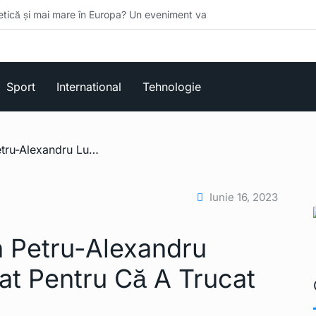
e în Europa? Un eveniment va
Sport
International
Tehnologie
/ Tenismenul Român Petru-Alexandru Luncanu, Suspendat Pentru Că A Trucat Meciuri De Tenis
Iunie 16, 2023
 Petru-Alexandru
t Pentru Că A Trucat