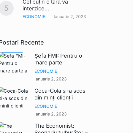
Cel puțin o țară va
comerc
10
5
interzice…
UE ar
ECONOMIE
Ianuarie 2, 2023
TEHNO
Postari Recente
Șefa FMI: Pentru o
mare parte
ECONOMIE
Ianuarie 2, 2023
Coca-Cola și-a scos
din minți clienții
ECONOMIE
Ianuarie 2, 2023
The Economist:
Scenariu tulburător –