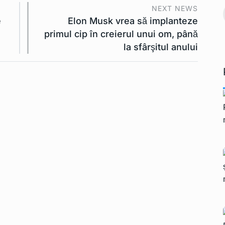
 pe teritoriul
NEXT NEWS
e
Elon Musk vrea să implanteze
Președintele francez
Ianuarie 2, 2023
primul cip în creierul unui om, până
Macron demisionează
15
la sfârşitul anului
INTERNATIONAL
Ianuarie 2,
2023