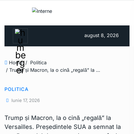
august 8, 2026
Home
/
Politica
/ Trump și Macron, la o cină „regală” la Versailles. Președintele SUA a semnat la masă acordul de pace cu Iran, marcând oficial finalul războiului
POLITICA
Iunie 17, 2026
Trump și Macron, la o cină „regală” la
Versailles. Președintele SUA a semnat la