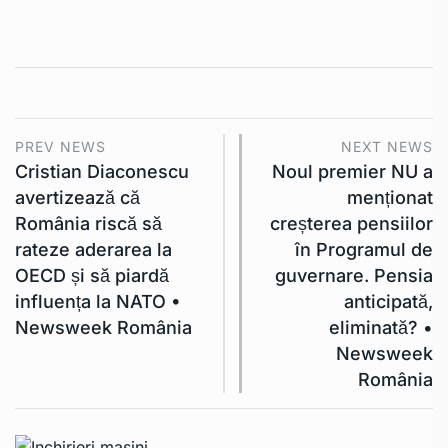
PREV NEWS
NEXT NEWS
Cristian Diaconescu
Noul premier NU a
avertizează că
menționat
România riscă să
creșterea pensiilor
rateze aderarea la
în Programul de
OECD și să piardă
guvernare. Pensia
influența la NATO •
anticipată,
Newsweek România
eliminată? •
Newsweek
România