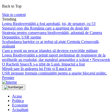
Back to Top
Skip to content
Trending
Legea Biodoversităţii a fost aprobată, joi, de senatori, cu 53
Singurul oraș din România care a aparținut de două țări
Strategia pentru conservarea biodiversităţii, adoptată de Camera
Deputaţilor. USR susține
Scufundarea barjelor ce ar trebui să ajute Centrala Cernavodă,
amânată
Cum a reușit un pescar irlandez să devieze exercițiile militare
Legea Biodiversităţii a primit raport preliminar de respingere de la
profiturile au explodat, dar numărul angajaților a scăzut • Newsweek
O Rachetă SpaceX s-a izbit de Lună. Impactul a fost
Miruță sare în apărarea lui Fritz și îl atacă pe
USR propune formula continuității pentru a sparge blocajul politic.
Premier
Acasa
Politica
Economie
Actualitati