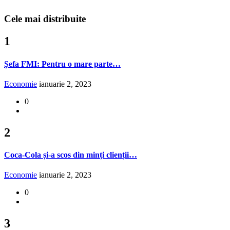
Cele mai distribuite
1
Șefa FMI: Pentru o mare parte…
Economie
ianuarie 2, 2023
0
2
Coca-Cola și-a scos din minți clienții…
Economie
ianuarie 2, 2023
0
3