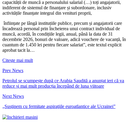
capacității de muncă a personalului salarial (…) toți angajatorii,
indiferent de sistemul de finanțare și subordonare, inclusiv
activitățile finanțate integral din venituri proprii,
înființate pe lângă instituțiile publice, precum și angajatorii care
încadrează personal prin încheierea unui contract individual de
muncă, acordă, în condițiile legii, anual, până la data de 31
decembrie 2026, bonuri de valoare, adică vouchere de vacanță, în
cuantum de 1.450 lei pentru fiecare salariat”, este textul explicit
aprobat tacit la…
Citeşte mai mult
Prev News
Petrolul se scumpește după ce Arabia Saudită a anunțat ieri că va
reduce și mai mult producția începând de luna viitoare
Next News
„Susţinem cu fermitate aspiraţiile euroatlantice ale Ucrainei”