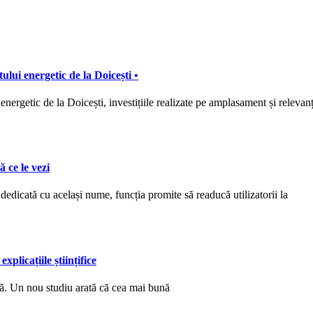
ului energetic de la Doicești •
energetic de la Doicești, investițiile realizate pe amplasament și relevan
 ce le vezi
e dedicată cu același nume, funcția promite să readucă utilizatorii la
plicațiile științifice
ță. Un nou studiu arată că cea mai bună