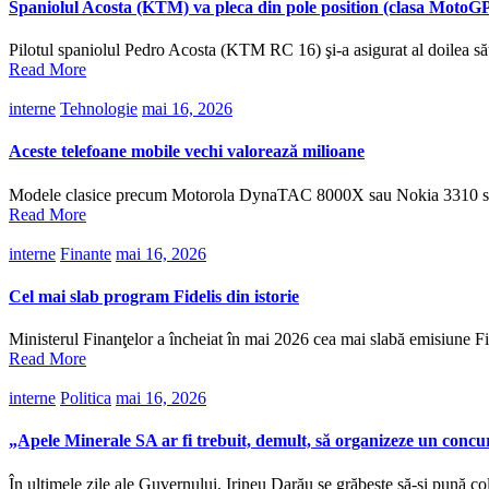
Spaniolul Acosta (KTM) va pleca din pole position (clasa MotoGP
Pilotul spaniolul Pedro Acosta (KTM RC 16) şi-a asigurat al doilea său
Read More
interne
Tehnologie
mai 16, 2026
Aceste telefoane mobile vechi valorează milioane
Modele clasice precum Motorola DynaTAC 8000X sau Nokia 3310 sunt
Read More
interne
Finante
mai 16, 2026
Cel mai slab program Fidelis din istorie
Ministerul Finanţelor a încheiat în mai 2026 cea mai slabă emisiune Fid
Read More
interne
Politica
mai 16, 2026
„Apele Minerale SA ar fi trebuit, demult, să organizeze un concu
În ultimele zile ale Guvernului, Irineu Darău se grăbește să-și pună col