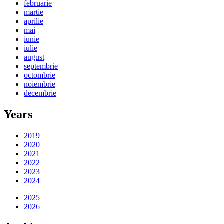
februarie
martie
aprilie
mai
iunie
iulie
august
septembrie
octombrie
noiembrie
decembrie
Years
2019
2020
2021
2022
2023
2024
2025
2026