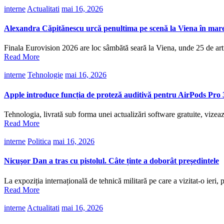
interne
Actualitati
mai 16, 2026
Alexandra Căpitănescu urcă penultima pe scenă la Viena în ma
Finala Eurovision 2026 are loc sâmbătă seară la Viena, unde 25 de artiș
Read More
interne
Tehnologie
mai 16, 2026
Apple introduce funcția de proteză auditivă pentru AirPods Pro
Tehnologia, livrată sub forma unei actualizări software gratuite, vizea
Read More
interne
Politica
mai 16, 2026
Nicuşor Dan a tras cu pistolul. Câte ținte a doborât preşedintele
La expoziția internațională de tehnică militară pe care a vizitat-o ieri,
Read More
interne
Actualitati
mai 16, 2026