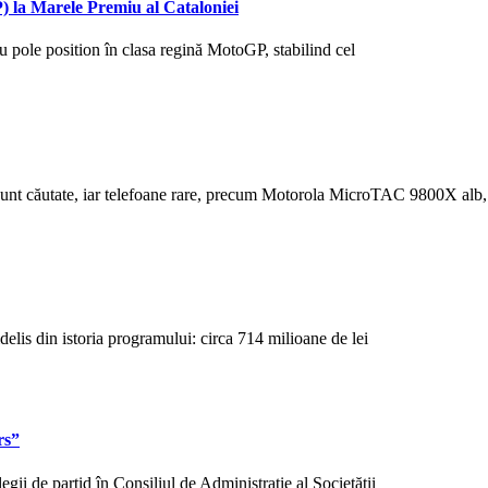
) la Marele Premiu al Cataloniei
 pole position în clasa regină MotoGP, stabilind cel
 căutate, iar telefoane rare, precum Motorola MicroTAC 9800X alb,
elis din istoria programului: circa 714 milioane de lei
rs”
egii de partid în Consiliul de Administrație al Societății