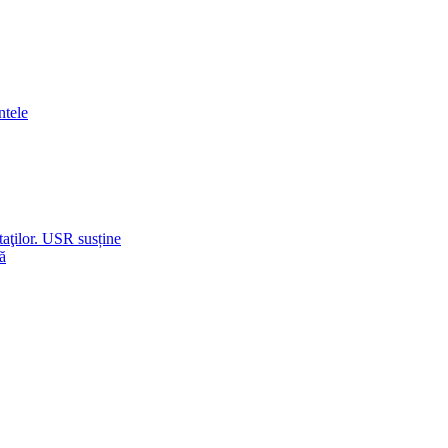
ntele
taţilor. USR susține
ă