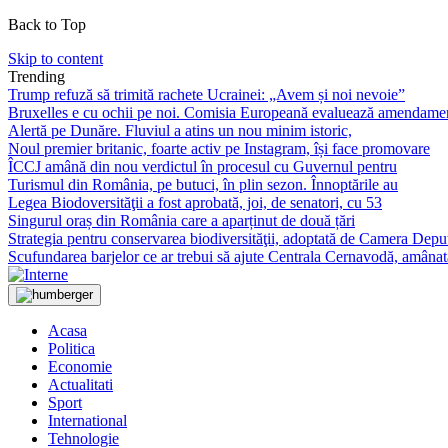
Back to Top
Skip to content
Trending
Trump refuză să trimită rachete Ucrainei: „Avem și noi nevoie”
Bruxelles e cu ochii pe noi. Comisia Europeană evaluează amendame
Alertă pe Dunăre. Fluviul a atins un nou minim istoric,
Noul premier britanic, foarte activ pe Instagram, își face promovare
ÎCCJ amână din nou verdictul în procesul cu Guvernul pentru
Turismul din România, pe butuci, în plin sezon. Înnoptările au
Legea Biodoversităţii a fost aprobată, joi, de senatori, cu 53
Singurul oraș din România care a aparținut de două țări
Strategia pentru conservarea biodiversităţii, adoptată de Camera Depu
Scufundarea barjelor ce ar trebui să ajute Centrala Cernavodă, amânat
Acasa
Politica
Economie
Actualitati
Sport
International
Tehnologie