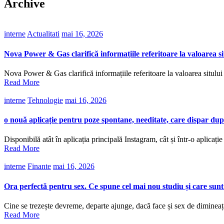
Archive
interne
Actualitati
mai 16, 2026
Nova Power & Gas clarifică informațiile referitoare la valoarea sit
Nova Power & Gas clarifică informațiile referitoare la valoarea sitului 
Read More
interne
Tehnologie
mai 16, 2026
o nouă aplicație pentru poze spontane, needitate, care dispar după
Disponibilă atât în aplicația principală Instagram, cât și într-o aplicați
Read More
interne
Finante
mai 16, 2026
Ora perfectă pentru sex. Ce spune cel mai nou studiu și care sunt ex
Cine se trezește devreme, departe ajunge, dacă face și sex de diminea
Read More