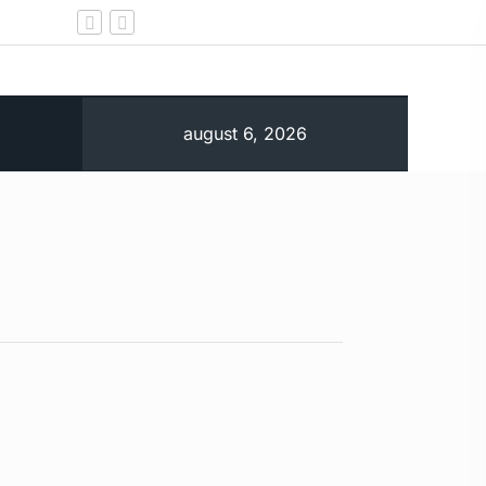
ÎCCJ amână din nou verdictul în procesul cu Guver
august 6, 2026