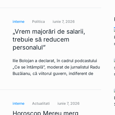
Macron demisionează
15
INTERNATIONAL
Ianuarie 2,
2023
interne
Politica
iunie 7, 2026
„Vrem majorări de salarii,
trebuie să reducem
personalul”
Ilie Bolojan a declarat, în cadrul podcastului
„Ce se întâmplă”, moderat de jurnalistul Radu
Buzăianu, că viitorul guvern, indiferent de
interne
Actualitati
iunie 7, 2026
Horoscop Mereu merg