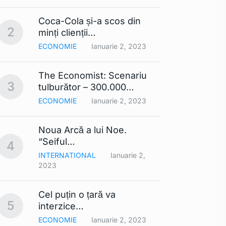
Coca-Cola și-a scos din
Lista
2
7
minți clienții…
mobil
ECONOMIE
Ianuarie 2, 2023
TEHNO
The Economist: Scenariu
Cerul 
3
8
tulburător – 300.000…
Din…
ECONOMIE
Ianuarie 2, 2023
TEHNO
Noua Arcă a lui Noe.
Contra
9
“Seiful…
compa
4
INTERNATIONAL
Ianuarie 2,
TEHNO
2023
Smart
Cel puțin o țară va
comerc
10
5
interzice…
UE ar
ECONOMIE
Ianuarie 2, 2023
TEHNO