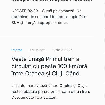
le de telefon
Zona de acoperire a rețelei
UPDATE 02:09 – Sursă pakistaneză: Ne
mobile…
12
apropiem de un acord temporar rapid între
Ianuarie 2, 2023
INTERNATIONAL
Ianuarie 2,
SUA și Iran „Ne apropiem de un
2023
ste limita.
Japonia fixează cursul
dolar-yen la 200…
13
Ianuarie 2, 2023
interne
Actualitati
iunie 7, 2026
INTERNATIONAL
Ianuarie 2,
2023
Veste uriașă Primul tren a
ș pentru o
circulat cu peste 100 km/oră
mânească.…
Se introduc prețurile
între Oradea și Cluj. Când
Ianuarie 2, 2023
controlate pentru a…
14
INTERNATIONAL
Ianuarie 2,
Linia de mare viteză dintre Oradea și Cluj a
rile
2023
 pe teritoriul
fost străbătută pentru prima oară de un tren.
Deocamdată fără călători.
Președintele francez
Ianuarie 2, 2023