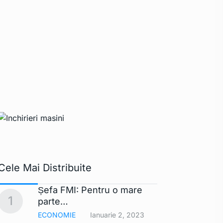
Cele Mai Distribuite
Șefa FMI: Pentru o mare
Apple 
1
6
parte…
extra
ECONOMIE
Ianuarie 2, 2023
TEHNO