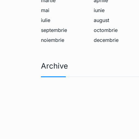
martie
aprilie
mai
iunie
iulie
august
septembrie
octombrie
noiembrie
decembrie
Archive
Apple Pencil 
6
extrage…
TEHNOLOGIE