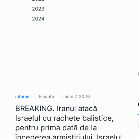
2023
2024
interne
Finante
iunie 7, 2026
BREAKING. Iranul atacă
Israelul cu rachete balistice,
3 ar putea
IT-iştii din sectorul public
11
vor avea…
pentru prima dată de la
Ianuarie 2, 2023
TEHNOLOGIE
Ianuarie 2, 2023
începerea armistițiului. Israelul