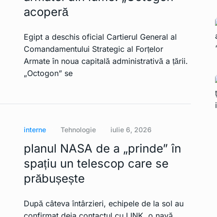
acoperă
Egipt a deschis oficial Cartierul General al
Comandamentului Strategic al Forțelor
Armate în noua capitală administrativă a țării.
„Octogon” se
interne
Tehnologie
iulie 6, 2026
planul NASA de a „prinde” în
spațiu un telescop care se
prăbușește
După câteva întârzieri, echipele de la sol au
confirmat deja contactul cu LINK, o navă