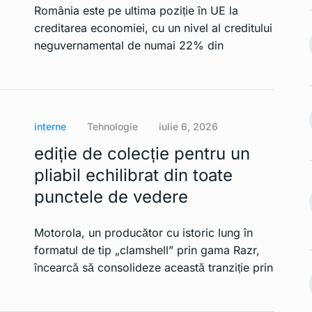
România este pe ultima poziție în UE la
creditarea economiei, cu un nivel al creditului
le de telefon
Zona de acoperire a rețelei
mobile…
neguvernamental de numai 22% din
12
Ianuarie 2, 2023
INTERNATIONAL
Ianuarie 2,
2023
ste limita.
Japonia fixează cursul
interne
Tehnologie
iulie 6, 2026
dolar-yen la 200…
13
Ianuarie 2, 2023
ediție de colecție pentru un
INTERNATIONAL
Ianuarie 2,
2023
pliabil echilibrat din toate
ș pentru o
punctele de vedere
mânească.…
Se introduc prețurile
Ianuarie 2, 2023
controlate pentru a…
14
Motorola, un producător cu istoric lung în
INTERNATIONAL
Ianuarie 2,
formatul de tip „clamshell” prin gama Razr,
rile
2023
încearcă să consolideze această tranziție prin
 pe teritoriul
Președintele francez
Ianuarie 2, 2023