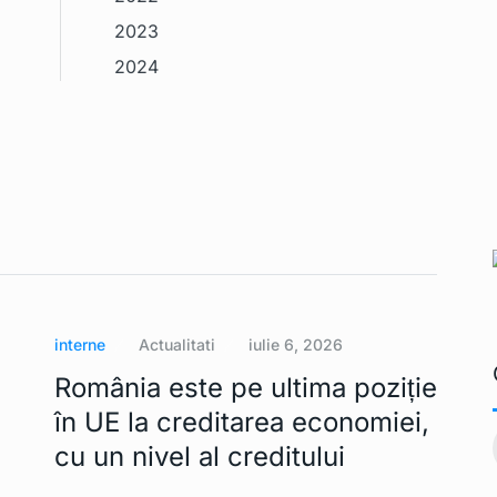
2023
2024
interne
Actualitati
iulie 6, 2026
România este pe ultima poziție
în UE la creditarea economiei,
3 ar putea
IT-iştii din sectorul public
11
vor avea…
cu un nivel al creditului
Ianuarie 2, 2023
TEHNOLOGIE
Ianuarie 2, 2023