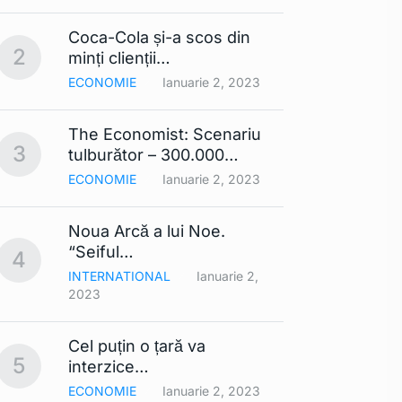
Coca-Cola și-a scos din
Lista
2
7
minți clienții…
mobil
ECONOMIE
Ianuarie 2, 2023
TEHNO
The Economist: Scenariu
Cerul 
3
8
tulburător – 300.000…
Din…
ECONOMIE
Ianuarie 2, 2023
TEHNO
Noua Arcă a lui Noe.
Contra
9
“Seiful…
compa
4
INTERNATIONAL
Ianuarie 2,
TEHNO
2023
Smart
Cel puțin o țară va
comerc
10
5
interzice…
UE ar
ECONOMIE
Ianuarie 2, 2023
TEHNO