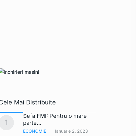
Cele Mai Distribuite
Șefa FMI: Pentru o mare
Apple 
1
6
parte…
extra
ECONOMIE
Ianuarie 2, 2023
TEHNO