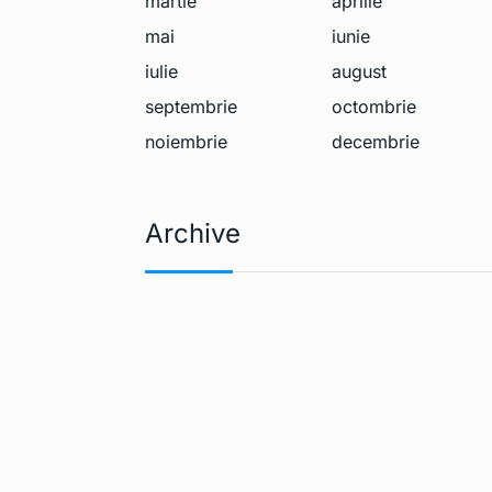
martie
aprilie
mai
iunie
iulie
august
septembrie
octombrie
noiembrie
decembrie
Archive
Apple Pencil 
6
extrage…
TEHNOLOGIE