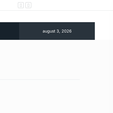
Putin nu mai are nave în Marea Neagră nici pentru
august 3, 2026