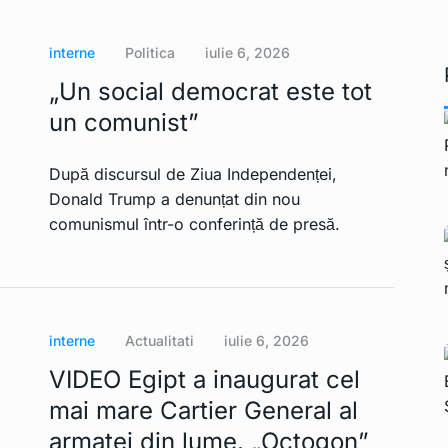
Macron demisionează
15
INTERNATIONAL
Ianuarie 2,
2023
interne
Politica
iulie 6, 2026
„Un social democrat este tot
un comunist”
După discursul de Ziua Independenței,
Donald Trump a denunțat din nou
comunismul într-o conferință de presă.
interne
Actualitati
iulie 6, 2026
VIDEO Egipt a inaugurat cel
mai mare Cartier General al
armatei din lume. „Octogon”