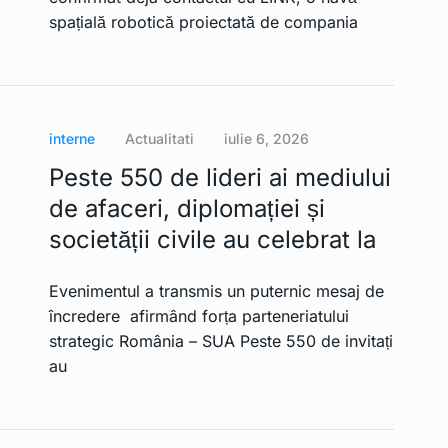
spațială robotică proiectată de compania
interne
Actualitati
iulie 6, 2026
Peste 550 de lideri ai mediului
de afaceri, diplomației și
societății civile au celebrat la
Evenimentul a transmis un puternic mesaj de
încredere afirmând forța parteneriatului
strategic România – SUA Peste 550 de invitați
au