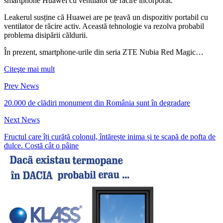
smartphone Huawei cu ventilator de răcire încorporat.
Leakerul susține că Huawei are pe țeavă un dispozitiv portabil cu
ventilator de răcire activ. Această tehnologie va rezolva probabil
problema disipării căldurii.
În prezent, smartphone-urile din seria ZTE Nubia Red Magic…
Citeşte mai mult
Prev News
20.000 de clădiri monument din România sunt în degradare
Next News
Fructul care îți curăță colonul, întărește inima și te scapă de pofta de
dulce. Costă cât o pâine