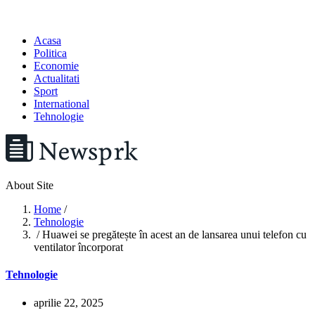
Acasa
Politica
Economie
Actualitati
Sport
International
Tehnologie
About Site
Home
/
Tehnologie
/ Huawei se pregătește în acest an de lansarea unui telefon cu
ventilator încorporat
Tehnologie
aprilie 22, 2025