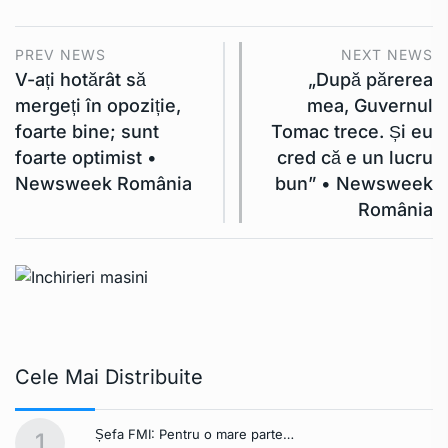
PREV NEWS
NEXT NEWS
V-ați hotărât să
„După părerea
mergeți în opoziție,
mea, Guvernul
foarte bine; sunt
Tomac trece. Și eu
foarte optimist •
cred că e un lucru
Newsweek România
bun” • Newsweek
România
Cele Mai Distribuite
Șefa FMI: Pentru o mare parte…
1