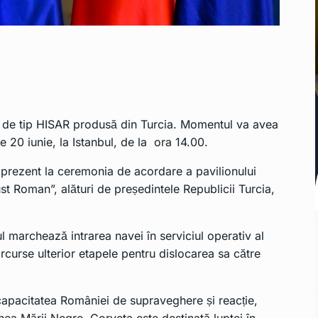
ă de tip HISAR produsă din Turcia. Momentul va avea
 20 iunie, la Istanbul, de la ora 14.00.
 prezent la ceremonia de acordare a pavilionului
t Roman”, alături de președintele Republicii Turcia,
l marchează intrarea navei în serviciul operativ al
curse ulterior etapele pentru dislocarea sa către
capacitatea României de supraveghere și reacție,
nea Mării Negre. Corveta este destinată luptei în