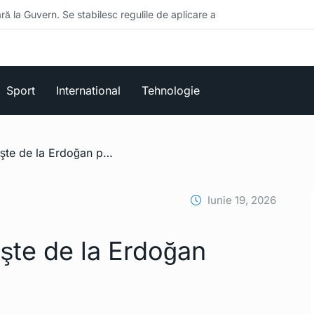
abilesc regulile de aplicare a
Sport
International
Tehnologie
/ Nicuşor Dan primeşte de la Erdoğan pavilionul corvetei
Iunie 19, 2026
şte de la Erdoğan