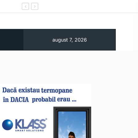
Un primar a fost arestat după un incendiu lângă 
august 7, 2026