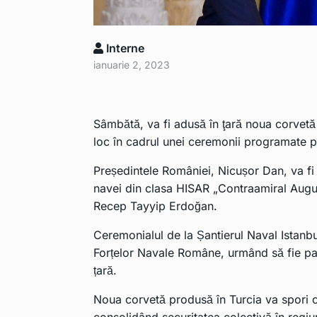
Interne
ianuarie 2, 2023
Sâmbătă, va fi adusă în ţară noua corvet
loc în cadrul unei ceremonii programate pe
Președintele României, Nicușor Dan, va fi
navei din clasa HISAR „Contraamiral Augus
Recep Tayyip Erdoğan.
Ceremonialul de la Șantierul Naval Istanbu
Forțelor Navale Române, urmând să fie par
țară.
Noua corvetă produsă în Turcia va spori 
consolidând securitatea colectivă în regiu