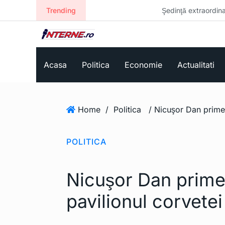
Trending
Şedinţă extraordinară la Guvern. Se st
Acasa
Politica
Economie
Actualitati
Home
/
Politica
POLITICA
Nicuşor Dan prime
pavilionul corvetei