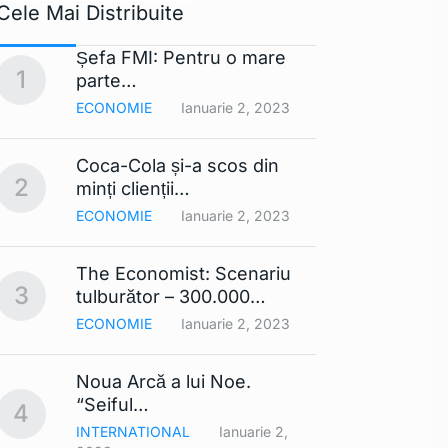
Cele Mai Distribuite
Șefa FMI: Pentru o mare
Apple 
1
6
parte…
extra
ECONOMIE
Ianuarie 2, 2023
TEHNO
Coca-Cola și-a scos din
Lista
2
7
minți clienții…
mobil
ECONOMIE
Ianuarie 2, 2023
TEHNO
The Economist: Scenariu
Cerul 
3
8
tulburător – 300.000…
Din…
ECONOMIE
Ianuarie 2, 2023
TEHNO
Noua Arcă a lui Noe.
Contra
9
“Seiful…
compa
4
INTERNATIONAL
Ianuarie 2,
TEHNO