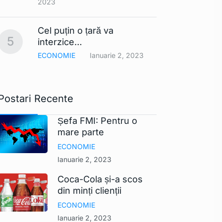
2023
Smart
Cel puțin o țară va
comerc
10
5
interzice…
UE ar
ECONOMIE
Ianuarie 2, 2023
TEHNO
Postari Recente
Șefa FMI: Pentru o
mare parte
ECONOMIE
Ianuarie 2, 2023
Coca-Cola și-a scos
din minți clienții
ECONOMIE
Ianuarie 2, 2023