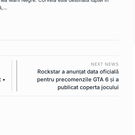
ță,…
NEXT NEWS
Rockstar a anunțat data oficială
t •
pentru precomenzile GTA 6 și a
publicat coperta jocului