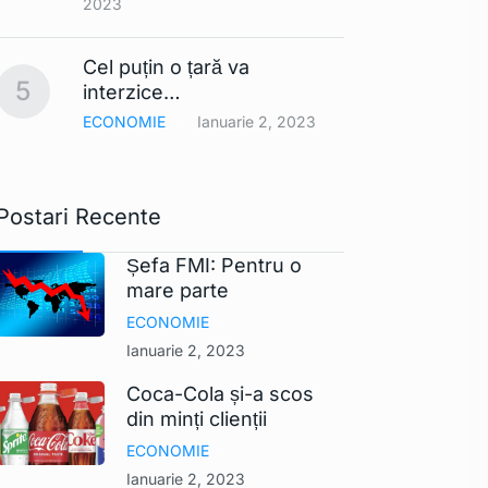
2023
Smart
Cel puțin o țară va
comerc
10
5
interzice…
UE ar
ECONOMIE
Ianuarie 2, 2023
TEHNO
Postari Recente
Șefa FMI: Pentru o
mare parte
ECONOMIE
Ianuarie 2, 2023
Coca-Cola și-a scos
din minți clienții
ECONOMIE
Ianuarie 2, 2023