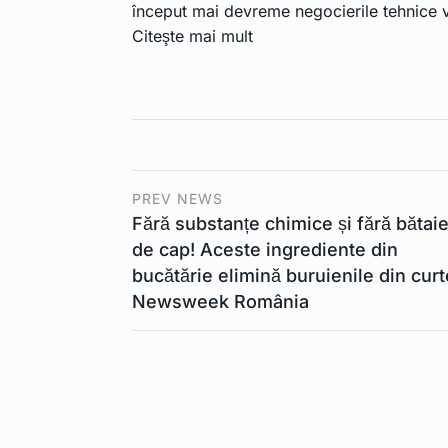
început mai devreme negocierile tehnice v
Citeşte mai mult
Apple Pencil 
6
extrage…
TEHNOLOGIE
Lista de mode
7
mobil…
PREV NEWS
TEHNOLOGIE
Fără substanțe chimice și fără bătai
de cap! Aceste ingrediente din
Cerul nu mai e
bucătărie elimină buruienile din curt
8
Din…
Newsweek România
TEHNOLOGIE
Contract uria
9
companie ro
TEHNOLOGIE