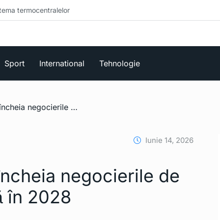
ermocentralelor
Sport
International
Tehnologie
/ R. Moldova poate încheia negocierile de aderare la UE până în 2028
Iunie 14, 2026
ncheia negocierile de
ă în 2028