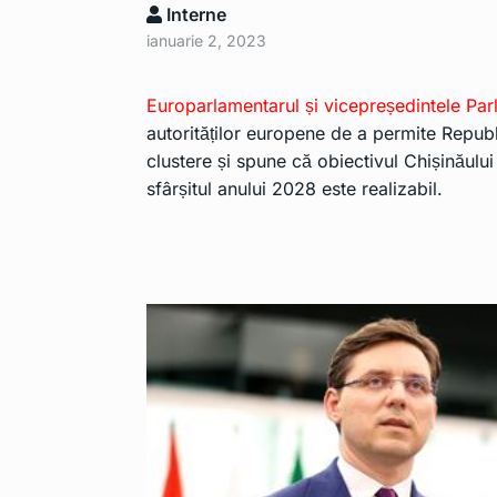
Interne
ianuarie 2, 2023
Europarlamentarul și vicepreședintele Pa
autorităților europene de a permite Republ
clustere și spune că obiectivul Chișinăului
sfârșitul anului 2028 este realizabil.