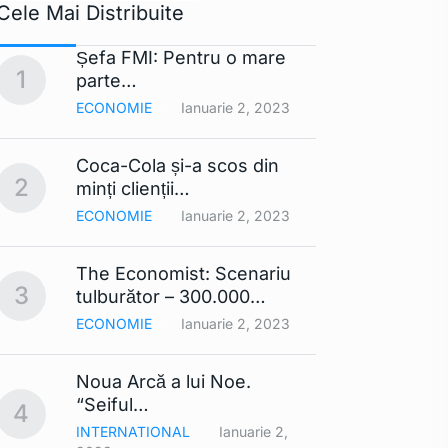
Cele Mai Distribuite
Șefa FMI: Pentru o mare
Apple 
1
6
parte…
extra
ECONOMIE
Ianuarie 2, 2023
TEHNO
Coca-Cola și-a scos din
Lista
2
7
minți clienții…
mobil
ECONOMIE
Ianuarie 2, 2023
TEHNO
The Economist: Scenariu
Cerul 
3
8
tulburător – 300.000…
Din…
ECONOMIE
Ianuarie 2, 2023
TEHNO
Noua Arcă a lui Noe.
Contra
9
“Seiful…
compa
4
INTERNATIONAL
Ianuarie 2,
TEHNO