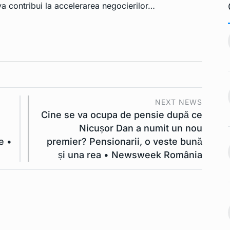
a contribui la accelerarea negocierilor…
3 ar putea
IT-iştii din sectorul public
11
vor avea…
Ianuarie 2, 2023
TEHNOLOGIE
Ianuarie 2, 2023
le de telefon
Zona de acoperire a rețelei
mobile…
12
NEXT NEWS
Ianuarie 2, 2023
INTERNATIONAL
Ianuarie 2,
e
Cine se va ocupa de pensie după ce
2023
Nicușor Dan a numit un nou
ste limita.
e •
premier? Pensionarii, o veste bună
Japonia fixează cursul
și una rea • Newsweek România
dolar-yen la 200…
13
Ianuarie 2, 2023
INTERNATIONAL
Ianuarie 2,
2023
ș pentru o
mânească.…
Se introduc prețurile
Ianuarie 2, 2023
controlate pentru a…