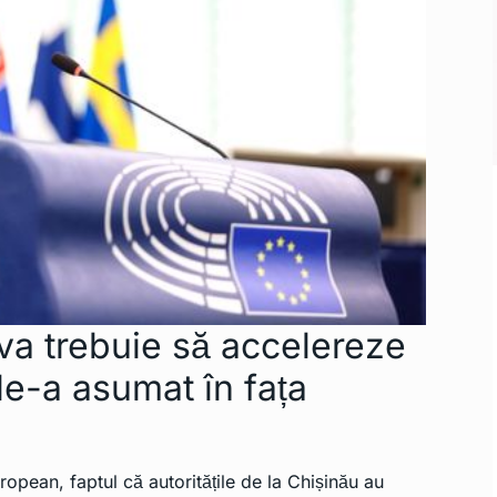
va trebuie să accelereze
le-a asumat în fața
uropean, faptul că autoritățile de la Chișinău au